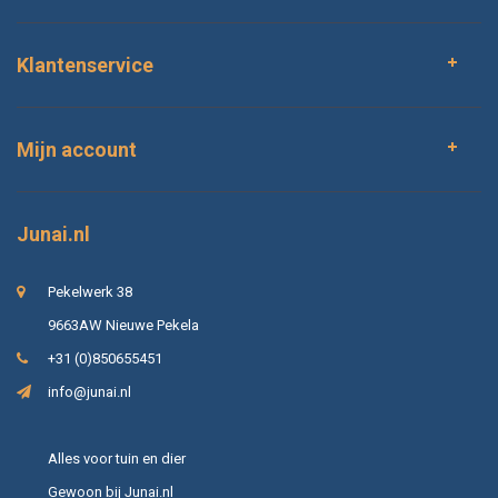
Klantenservice
Mijn account
Junai.nl
Pekelwerk 38
9663AW Nieuwe Pekela
+31 (0)850655451
info@junai.nl
Alles voor tuin en dier
Gewoon bij Junai.nl