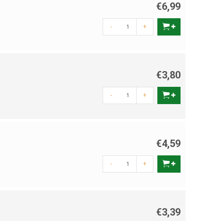
€6,99
-
+
€3,80
-
+
€4,59
-
+
€3,39