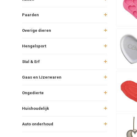
Access
Paarden
Naast lekke
feestelijke
Overige dieren
decoratief 
Tips vo
Hengelsport
Valentijnsd
Stal & Erf
speeltje om
zijn en afge
Gaas en IJzerwaren
Een da
Ongedierte
Met speciale
dat niet al
februari een
Huishoudelijk
Auto onderhoud