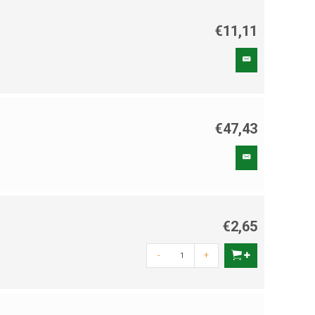
€11,11
€47,43
€2,65
-
+