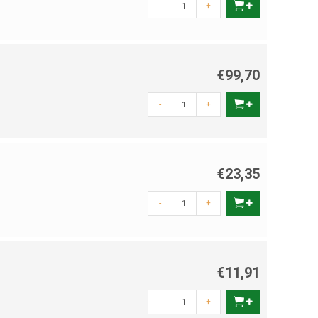
-
+
€99,70
-
+
€23,35
-
+
€11,91
-
+