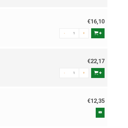
€16,10
-
+
€22,17
-
+
€12,35