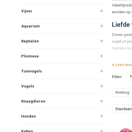
Valentijnsd
Vijver
worden op d
Liefde 
Aquarium
Dieren geve
Reptielen
vogel of plu
traktatie, k
Pluimvee
Lekker
Lees me
Wat is een 
Tuinvogels
M
Filter:
zachte snac
extra energ
Vogels
Werking
Speelt
Knaagdieren
Net als bij 
Standaar
piepspeeltj
Honden
zoals rood 
feestelijk.
Katten