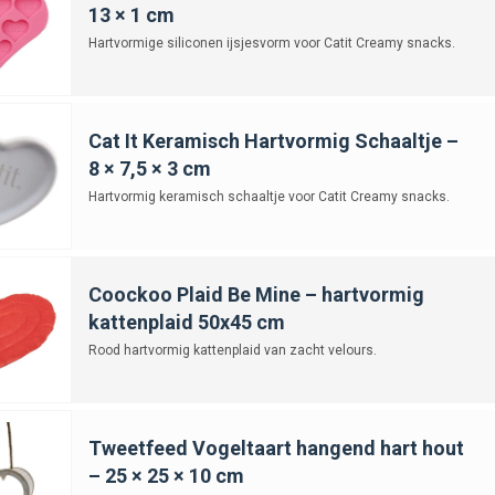
13 × 1 cm
oires en comfort
Hartvormige siliconen ijsjesvorm voor Catit Creamy snacks.
rs en speeltjes zijn er ook accessoires die bijdragen aan het comfort van jouw 
 bandana of een voerbakje met hartjesmotief. Voor vogels en knaagdieren zijn e
zijn. Deze producten maken het mogelijk om de liefde letterlijk zichtbaar te m
Cat It Keramisch Hartvormig Schaaltje –
or een liefdevolle dag
8 × 7,5 × 3 cm
Hartvormig keramisch schaaltje voor Catit Creamy snacks.
ag draait uiteindelijk om tijd en aandacht. Maak een extra lange wandeling met
 te ontdekken. Ook rustmomenten, zoals knuffelen of gewoon samen zijn, zijn wa
stemd op de soort en grootte van jouw dier. Zo maak je van Valentijnsdag een l
Coockoo Plaid Be Mine – hartvormig
g vol warmte
kattenplaid 50x45 cm
 snacks, speeltjes en accessoires laat je jouw dier merken dat hij of zij een b
Rood hartvormig kattenplaid van zacht velours.
leen draait om romantiek tussen mensen, maar ook om de bijzondere band tussen
 dag vol warmte, plezier en liefde te maken voor jou én je dier.
Tweetfeed Vogeltaart hangend hart hout
– 25 × 25 × 10 cm