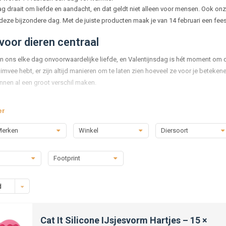
ag draait om liefde en aandacht, en dat geldt niet alleen voor mensen. Ook on
eze bijzondere dag. Met de juiste producten maak je van 14 februari een fees
voor dieren centraal
n ons elke dag onvoorwaardelijke liefde, en Valentijnsdag is hét moment om daa
imvee hebt, er zijn altijd manieren om te laten zien hoeveel ze voor je beteken
unnen al een groot verschil maken.
nijen met een hart
er
feest zonder lekkernijen? Voor dieren zijn er speciale Valentijnssnacks die p
erken
Winkel
Diersoort
ks voor katten of kleurrijke snackstaven voor knaagdieren. Voor vogels en 
ie geven in deze periode. Al deze lekkernijen zijn afgestemd op de behoeften 
Footprint
jes en cadeaus
mensen draait Valentijnsdag ook bij dieren om cadeautjes die laten zien dat je 
d
es of interactieve puzzelspeeltjes. Katten spelen graag met speelgoedmuisjes 
en roze. Voor knaagdieren bestaan er knaagblokjes of speeltunnels met Valent
Cat It Silicone IJsjesvorm Hartjes – 15 ×