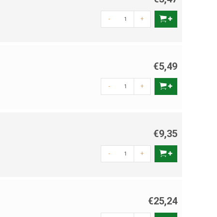
-
+
dier. Denk aan een zachte mand of kussen in Valentijnsstijl, een
r thematische huisjes of zitstokken die zowel praktisch als
aken in de leefomgeving van jouw dier.
€5,49
-
+
 je hond, speel samen met je kat of geef je knaagdier een nieuw
ardevol. Let er wel op dat alle traktaties en accessoires veilig
iefdevolle en zorgeloze dag voor jullie allebei.
€9,35
elangrijk deel van jouw leven is. Valentijnsdag wordt zo een feest
-
+
 mens en dier. In deze categorie vind je alles om van 14
€25,24