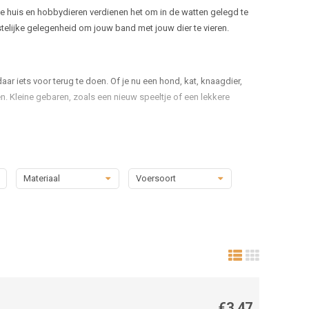
ze huis en hobbydieren verdienen het om in de watten gelegd te
telijke gelegenheid om jouw band met jouw dier te vieren.
r iets voor terug te doen. Of je nu een hond, kat, knaagdier,
en. Kleine gebaren, zoals een nieuw speeltje of een lekkere
assen bij het thema. Denk aan hartvormige koekjes voor honden,
Materiaal
Voersoort
pluimvee zijn er voedzame zadenmixen of gedroogde insecten die
van dieren, zodat ze veilig en gezond kunnen genieten.
aan ze denkt. Voor honden zijn er knuffels in de vorm van hartjes,
of hengelspeeltjes die uitgevoerd zijn in romantische kleuren
ijnsdecoratie. Zo wordt spelen niet alleen leuk, maar ook
€3,47