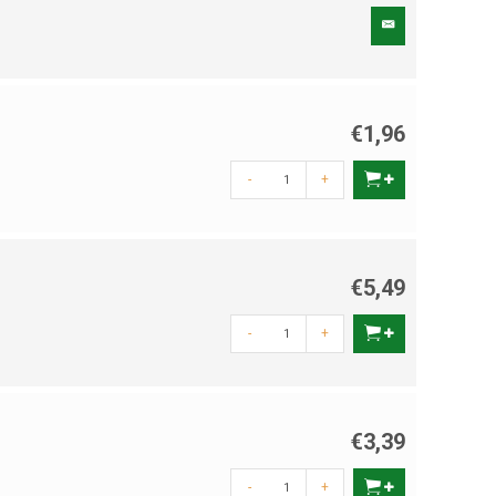
€1,96
-
+
€5,49
-
+
€3,39
-
+