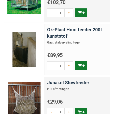
€102,70
-
+
Ok-Plast Hooi feeder 200 l
kunststof
Gaat stalverveling tegen
€89,95
-
+
Junai.nl Slowfeeder
in 3 afmetingen
€29,06
-
+