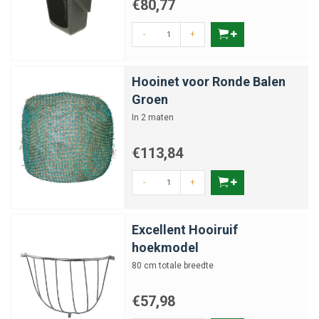
€80,77
-
+
Hooinet voor Ronde Balen
Groen
In 2 maten
€113,84
-
+
Excellent Hooiruif
hoekmodel
80 cm totale breedte
€57,98