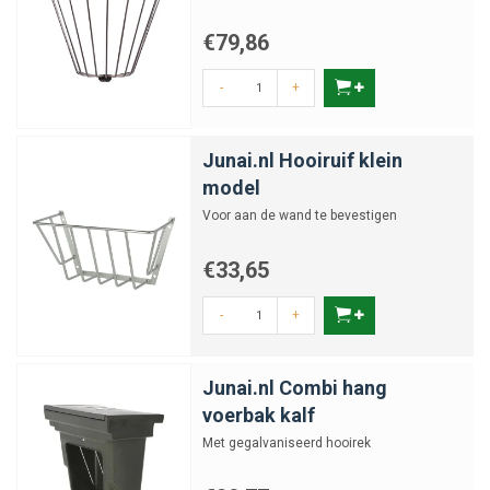
€79,86
-
+
Junai.nl Hooiruif klein
model
Voor aan de wand te bevestigen
€33,65
-
+
Junai.nl Combi hang
voerbak kalf
Met gegalvaniseerd hooirek