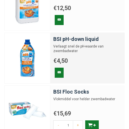
€12,50
BSI pH-down liquid
Verlaagt snel de pH-waarde van
zwembadwater
€4,50
BSI Floc Socks
Vlokmiddel voor helder zwembadwater
€15,69
-
+