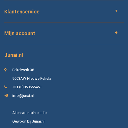
Klantenservice
Mijn account
Junai.nl
Pekelwerk 38
9663AW Nieuwe Pekela
+31 (0)850655451
info@junai.nl
Alles voor tuin en dier
Gewoon bij Junai.nl