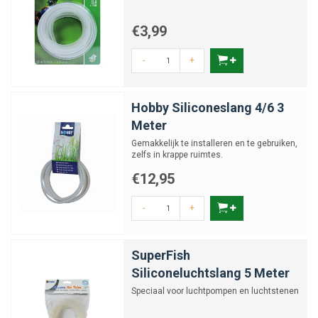
€3,99
-
+
Hobby Siliconeslang 4/6 3
Meter
Gemakkelijk te installeren en te gebruiken,
zelfs in krappe ruimtes.
€12,95
-
+
SuperFish
Siliconeluchtslang 5 Meter
Speciaal voor luchtpompen en luchtstenen