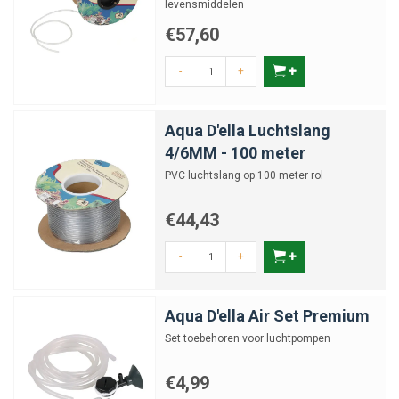
De luchtslang mag dan klein zijn, het bepaalt of je systeem efficiënt en
levensmiddelen
storingsvrij werkt. Met de juiste lengte, het juiste materiaal en een goede
€57,60
bevestiging zorg je dat alles netjes op z’n plek blijft – en je systeem
precies doet wat het moet doen.
-
+
Aqua D'ella Luchtslang
4/6MM - 100 meter
PVC luchtslang op 100 meter rol
€44,43
-
+
Aqua D'ella Air Set Premium
Set toebehoren voor luchtpompen
€4,99