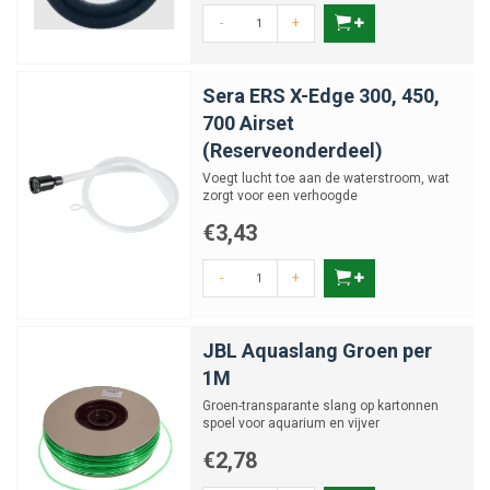
-
+
Sera ERS X-Edge 300, 450,
700 Airset
(Reserveonderdeel)
Voegt lucht toe aan de waterstroom, wat
zorgt voor een verhoogde
zuurstofverrijking in het aquarium.
€3,43
-
+
JBL Aquaslang Groen per
1M
Groen-transparante slang op kartonnen
spoel voor aquarium en vijver
€2,78