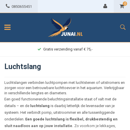
0
0850655451
5,-
Achteraf betalen
Luchtslang
Luchtslangen verbinden luchtpompen met luchtstenen of uitstromers en
zorgen voor een betrouwbare luchttoevoer in het aquarium. Verkrijgbaar
in verschillende lengtes en diameters.
Een goed functionerende beluchtingsinstallatie staat of valt met de
details – en de
luchtslang
is daarbij letterlijk de levensader van je
systeem. Het verbindt pomp, uitstroommer en alle tussenliggende
onderdelen.
Een goede luchtslang is flexibel, drukbestendig en
sluit naadloos aan op jouw installatie.
Zo voorkom je lekkages,