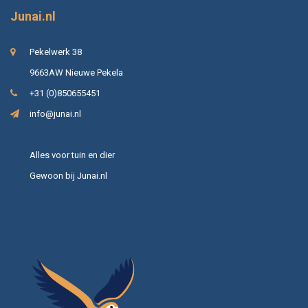
Junai.nl
Pekelwerk 38
9663AW Nieuwe Pekela
+31 (0)850655451
info@junai.nl
Alles voor tuin en dier
Gewoon bij Junai.nl