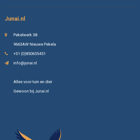
Junai.nl
Pekelwerk 38
9663AW Nieuwe Pekela
+31 (0)850655451
info@junai.nl
Alles voor tuin en dier
Gewoon bij Junai.nl