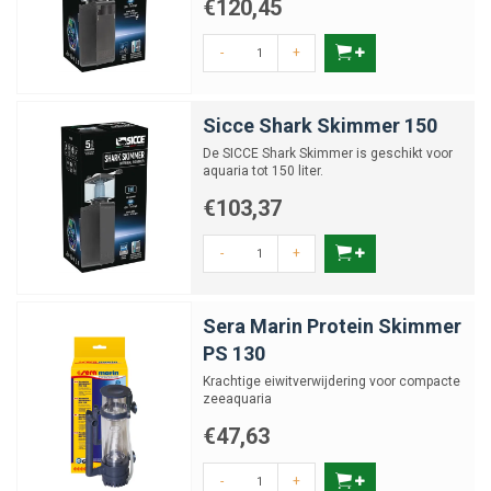
€120,45
demonteren voor schoonmaak, met handige draaikoppen, clips of
losneembare kamers. Regelmatig onderhoud – bijvoorbeeld het legen
-
+
van de skimmercup of het doorspoelen van de reactor – houdt de
prestaties hoog en verlengt de levensduur aanzienlijk.
Sicce Shark Skimmer 150
De SICCE Shark Skimmer is geschikt voor
aquaria tot 150 liter.
€103,37
-
+
Sera Marin Protein Skimmer
PS 130
Krachtige eiwitverwijdering voor compacte
zeeaquaria
€47,63
-
+