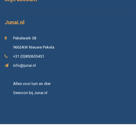
Junai.nl
Pekelwerk 38
9663AW Nieuwe Pekela
+31 (0)850655451
info@junai.nl
Alles voor tuin en dier
Gewoon bij Junai.nl