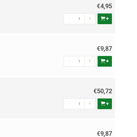
€4,95
-
+
€9,87
-
+
€50,72
-
+
€9,87