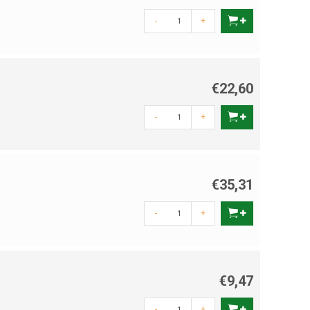
-
+
€22,60
-
+
€35,31
-
+
€9,47
-
+