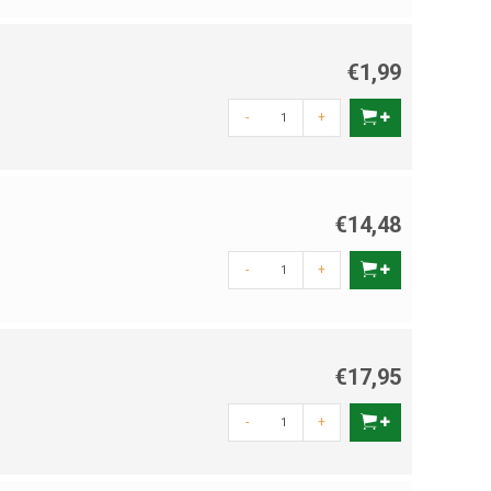
€1,99
-
+
€14,48
-
+
€17,95
-
+