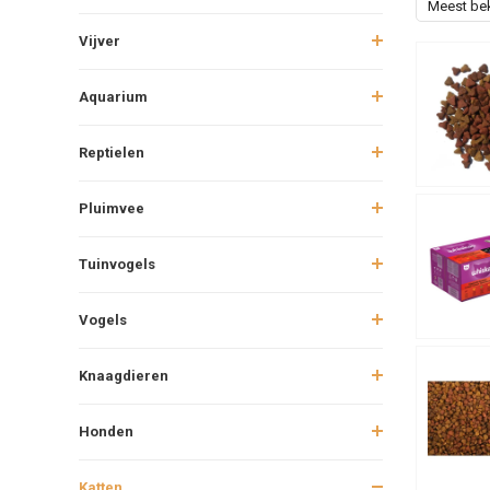
Meest be
Vijver
Aquarium
Reptielen
Pluimvee
Tuinvogels
Vogels
Knaagdieren
Honden
Katten