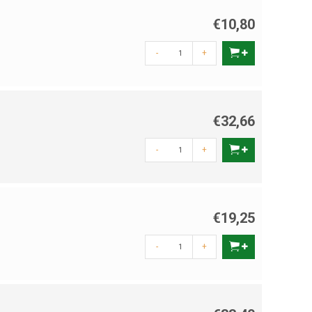
€10,80
-
+
€32,66
-
+
€19,25
-
+