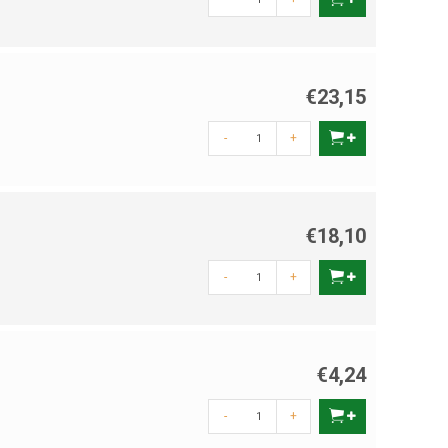
€23,15
-
+
€18,10
-
+
€4,24
-
+