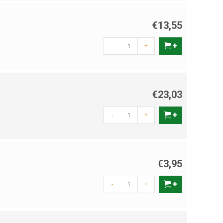
€13,55
-
+
€23,03
-
+
€3,95
-
+