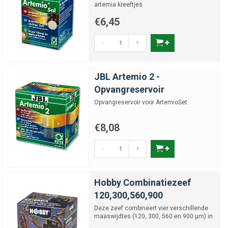
artemia kreeftjes
€6,45
-
+
JBL Artemio 2 -
Opvangreservoir
Opvangreservoir voor ArtemioSet
€8,08
-
+
Hobby Combinatiezeef
120,300,560,900
Deze zeef combineert vier verschillende
maaswijdtes (120, 300, 560 en 900 µm) in
één compacte too