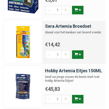
€5,01
wil bijleren over natuurlijke voeding.
-
+
Sera Artemia Broedset
Ideaal voor het kweken van levend voeder
€14,42
-
+
Hobby Artemia Eitjes 150ML
Geef uw jonge vissen de beste start met
Hobby Artemia Eitjes!
€45,83
-
+