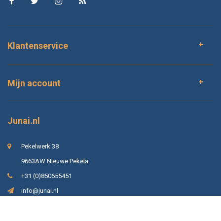
Klantenservice
Mijn account
Junai.nl
Pekelwerk 38
9663AW Nieuwe Pekela
+31 (0)850655451
info@junai.nl
Alles voor tuin en dier