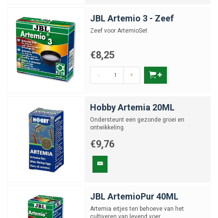
JBL Artemio 3 - Zeef
Zeef voor ArtemioSet
€8,25
-
+
Hobby Artemia 20ML
Ondersteunt een gezonde groei en
ontwikkeling.
€9,76
JBL ArtemioPur 40ML
Artemia eitjes ten behoeve van het
cultiveren van levend voer