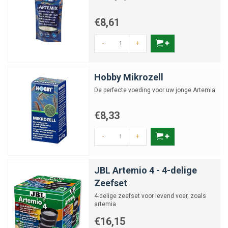
€8,61
-
+
Hobby Mikrozell
De perfecte voeding voor uw jonge Artemia
€8,33
-
+
JBL Artemio 4 - 4-delige
Zeefset
4-delige zeefset voor levend voer, zoals
artemia
€16,15