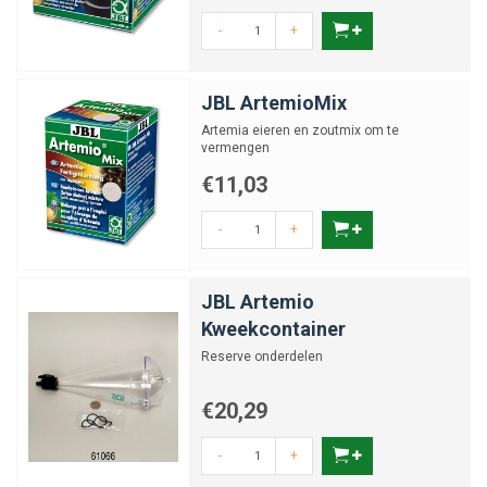
-
+
JBL ArtemioMix
Artemia eieren en zoutmix om te
vermengen
€11,03
-
+
JBL Artemio
Kweekcontainer
Reserve onderdelen
€20,29
-
+