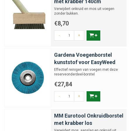
met krabber 140cm
Verwijdert onkruid en mos uit voegen
zonder bukken.
€8,70
-
+
Gardena Voegenborstel
kunststof voor EasyWeed
Effectief reinigen van voegen met deze
reserveonderdeel-borstel
€27,84
-
+
MM Eurotool Onkruidborstel
met krabber los
Verwijdert mos, aanslag en onkruid uit