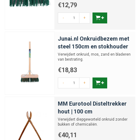
€12,79
-
+
Junai.nl Onkruidbezem met
steel 150cm en stokhouder
Verwijdert onkruid, mos, zand en bladeren
van bestrating.
€18,83
-
+
MM Eurotool Disteltrekker
hout | 100 cm
Verwijdert diepgeworteld onkruid zonder
bukken of chemicaliën.
€40,11