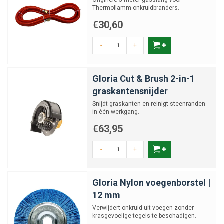
Originele 5 meter gasslang voor
Thermoflamm onkruidbranders.
€30,60
-
+
Gloria Cut & Brush 2-in-1
graskantensnijder
Snijdt graskanten en reinigt steenranden
in één werkgang.
€63,95
-
+
Gloria Nylon voegenborstel |
12 mm
Verwijdert onkruid uit voegen zonder
krasgevoelige tegels te beschadigen.