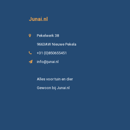
Junai.nl
Pekelwerk 38
9663AW Nieuwe Pekela
+31 (0)850655451
info@junai.nl
Alles voor tuin en dier
Gewoon bij Junai.nl