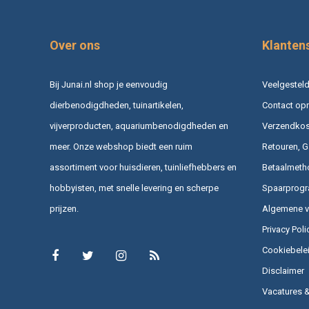
Over ons
Klanten
Bij Junai.nl shop je eenvoudig
Veelgesteld
dierbenodigdheden, tuinartikelen,
Contact op
vijverproducten, aquariumbenodigdheden en
Verzendkost
meer. Onze webshop biedt een ruim
Retouren, G
assortiment voor huisdieren, tuinliefhebbers en
Betaalmeth
hobbyisten, met snelle levering en scherpe
Spaarprog
prijzen.
Algemene 
Privacy Poli
Cookiebele
Disclaimer
Vacatures 