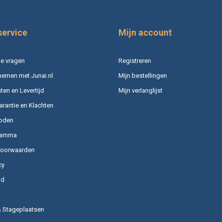
service
Mijn account
e vragen
Registreren
nemen met Junai.nl
Mijn bestellingen
en en Levertijd
Mijn verlanglijst
arantie en Klachten
oden
ramma
voorwaarden
cy
id
& Stageplaatsen