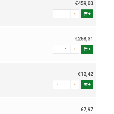
€459,00
-
+
€258,31
-
+
€12,42
-
+
€7,97