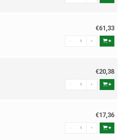
€61,33
-
+
€20,38
-
+
€17,36
-
+