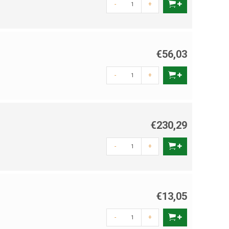
-
+
€56,03
-
+
€230,29
-
+
€13,05
-
+