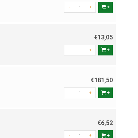
-
+
€13,05
-
+
€181,50
-
+
€6,52
-
+