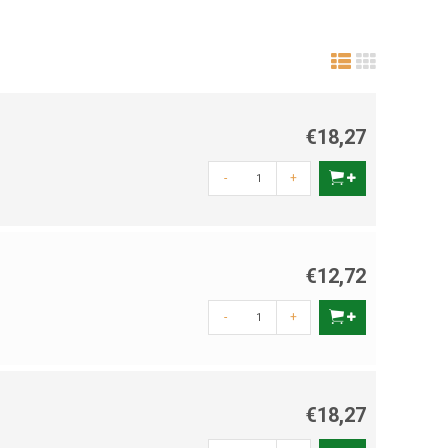
€18,27
-
+
€12,72
-
+
€18,27