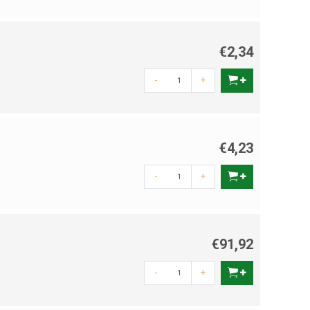
€2,34
-
+
€4,23
-
+
€91,92
-
+