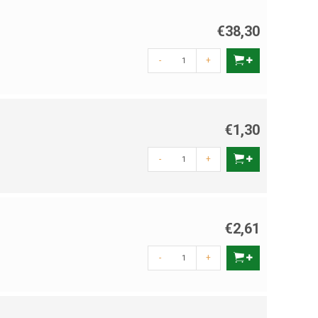
€38,30
-
+
€1,30
-
+
€2,61
-
+