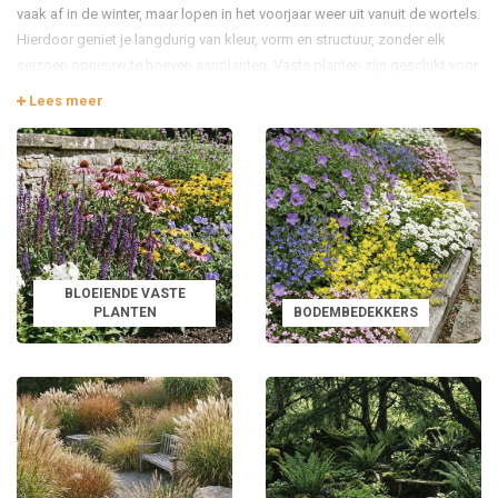
vaak af in de winter, maar lopen in het voorjaar weer uit vanuit de wortels.
Hierdoor geniet je langdurig van kleur, vorm en structuur, zonder elk
seizoen opnieuw te hoeven aanplanten. Vaste planten zijn geschikt voor
zowel beginnende als ervaren tuinliefhebbers en passen in vrijwel elke
Lees meer
tuinstijl.
Waarom kiezen voor vaste planten?
Vaste planten staan bekend om hun duurzaamheid en veelzijdigheid. Ze
zijn winterhard, groeien meerdere jaren op dezelfde plek en worden
vaak elk seizoen mooier. Bovendien zijn ze beschikbaar in talloze
soorten, hoogtes en bloeiperioden, waardoor je eenvoudig een
BLOEIENDE VASTE
gevarieerde tuin samenstelt.
PLANTEN
BODEMBEDEKKERS
Meerjarig en duurzaam
Geschikt voor borders, perken en potten
Ruime keuze in kleuren en bloeitijden
Vaak aantrekkelijk voor bijen en vlinders
Vaste planten voor elke standplaats