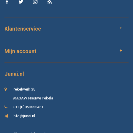
Hoeveel onderhoud vragen vaste planten?
Klantenservice
Kan ik vaste planten combineren met andere
planten?
Mijn account
Zijn vaste planten geschikt voor potten?
Junai.nl
Trekken vaste planten insecten aan?
Pekelwerk 38
Hoe kies ik de juiste vaste planten?
9663AW Nieuwe Pekela
+31 (0)850655451
info@junai.nl