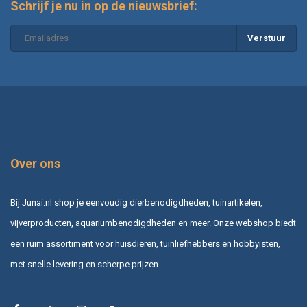
soorten profiteren van het delen na enkele jaren, wat zorgt voor gezonde
Schrijf je nu in op de nieuwsbrief:
groei en extra planten.
Verstuur
Vaste planten in pot of border
Niet alleen in de volle grond, maar ook in potten en bakken komen vaste
planten goed tot hun recht. Kies in dat geval voor compacte soorten en
zorg voor voldoende drainage. In borders vormen vaste planten de
ruggengraat van het tuinontwerp en laten ze zich uitstekend combineren
met siergrassen en heesters.
Veelgestelde vragen
Over ons
Bij Junai.nl shop je eenvoudig dierbenodigdheden, tuinartikelen,
Wat zijn vaste planten precies?
vijverproducten, aquariumbenodigdheden en meer. Onze webshop biedt
een ruim assortiment voor huisdieren, tuinliefhebbers en hobbyisten,
Wanneer kan ik vaste planten planten?
met snelle levering en scherpe prijzen.
Zijn vaste planten winterhard?