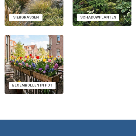
Of je tuin nu in de volle zon ligt, halfschaduw heeft of grotendeels
schaduwrijk is, er zijn altijd geschikte vaste planten. Zonminnende
soorten zoals lavendel en salvia doen het goed op warme plekken,
SIERGRASSEN
SCHADUWPLANTEN
terwijl varens en hosta’s juist ideaal zijn voor schaduwrijke delen van de
tuin. Door rekening te houden met de standplaats zorg je voor gezonde
planten en een rijke bloei.
Bloeiperiode en hoogte combineren
Een aantrekkelijk tuinbeeld ontstaat door vaste planten te combineren
op basis van bloeiperiode en hoogte. Door vroege, zomer- en
herfstbloeiers te mixen, geniet je maandenlang van kleur. Lage
bodembedekkers zorgen voor een volle ondergrond, terwijl hogere
BLOEMBOLLEN IN POT
vaste planten structuur en diepte aanbrengen in borders.
Onderhoud en verzorging
Vaste planten vragen over het algemeen weinig onderhoud. Regelmatig
water geven in droge periodes en het verwijderen van uitgebloeide
bloemen bevordert een langere bloei. In het voorjaar kun je dode
plantendelen terugsnoeien, zodat de plant weer fris uitloopt. Sommige