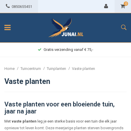
0
0850655451
Gratis verzending vanaf € 75,-
/
/
/
Home
Tuincentrum
Tuinplanten
Vaste planten
Vaste planten
Vaste planten voor een bloeiende tuin,
jaar na jaar
Met
vaste planten
leg je een sterke basis voor een tuin die elk jaar
opnieuw tot leven komt. Deze meerjarige planten sterven bovengronds