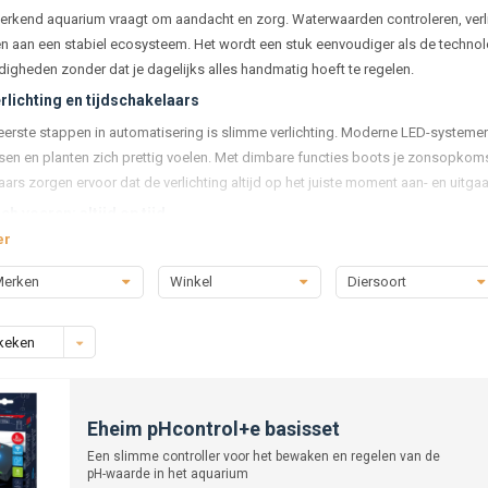
rkend aquarium vraagt om aandacht en zorg. Waterwaarden controleren, verlicht
en aan een stabiel ecosysteem. Het wordt een stuk eenvoudiger als de technol
igheden zonder dat je dagelijks alles handmatig hoeft te regelen.
lichting en tijdschakelaars
eerste stappen in automatisering is slimme verlichting. Moderne LED-systemen
ssen en planten zich prettig voelen. Met dimbare functies boots je zonsopkoms
ars zorgen ervoor dat de verlichting altijd op het juiste moment aan- en uitgaa
h voeren: altijd op tijd
er
ak onderweg is of gewoon een vaste routine wil creëren, biedt een automati
elheid voer af op ingestelde tijden. Zo krijgen je vissen regelmatig eten en vo
erken
Winkel
Diersoort
algengroei. Sommige modellen zijn zelfs via een app te bedienen, zodat je o
teit onder controle
keken
aquarium begint bij stabiele waterwaarden. Automatische watermeters en dos
mperatuur en CO2-gehalte. Zo kun je eenvoudig zien of alles in balans is en in
e systemen wordt zelfs automatisch de juiste hoeveelheid mineralen of mest
Eheim pHcontrol+e basisset
en temperatuurregeling
Een slimme controller voor het bewaken en regelen van de
ltersysteem houdt het water schoon, maar wist je dat sommige filters ook zelfr
pH-waarde in het aquarium