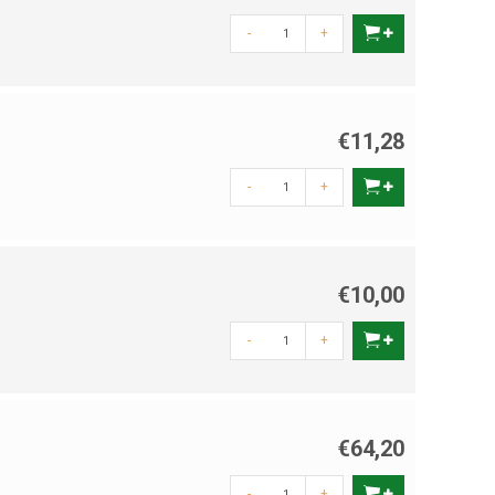
-
+
€11,28
-
+
€10,00
-
+
€64,20
-
+