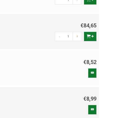
€84,65
-
+
€8,52
€8,99