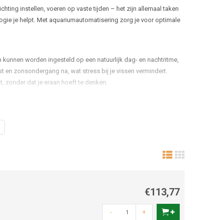
ing instellen, voeren op vaste tijden – het zijn allemaal taken
ogie je helpt. Met aquariumautomatisering zorg je voor optimale
 kunnen worden ingesteld op een natuurlijk dag- en nachtritme,
t en zonsondergang na, wat stress bij je vissen vermindert.
t, zonder dat je eraan hoeft te denken.
sche voederautomaat uitkomst. Deze apparaten geven precies de
orkom je overvoeren, wat kan leiden tot vervuild water en
ok op afstand controle hebt.
eersystemen helpen bij het meten en corrigeren van parameters
dien nodig bijsturen zonder handmatig tests uit te voeren. In
stoffen toegevoegd voor een optimale plantengroei.
€113,77
-
+
einigend zijn? Moderne externe filters kunnen spoelcycli