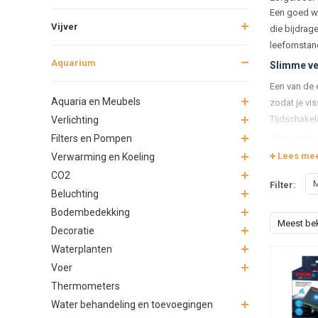
Een goed we
Vijver
die bijdrag
leefomstand
Aquarium
Slimme ver
Een van de 
Aquaria en Meubels
zodat je vi
Tijdschakela
Verlichting
Filters en Pompen
Automatisc
Lees me
Verwarming en Koeling
Voor wie va
CO2
juiste hoeve
M
Filter:
ongewenste 
Beluchting
Bodembedekking
Waterkwali
Meest be
Decoratie
Een gezond 
Waterplanten
zoals pH, te
geavanceerd
Voer
Thermometers
Filtratie 
Water behandeling en toevoegingen
Een goed fi