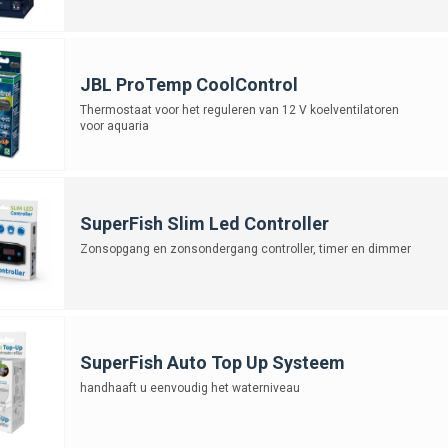
waardoor onderhoud minder vaak nodig is. Ook verwarmingselementen kunnen s
 stabiel, wat vooral belangrijk is voor tropische vissen die gevoelig zijn voo
k, minder zorgen
JBL ProTemp CoolControl
utomatiseerd aquarium bespaar je tijd en voorkom je stress, zowel bij jezelf a
Thermostaat voor het reguleren van 12 V koelventilatoren
r inspelen op veranderingen. Of je nu kiest voor een eenvoudige tijdschakelaar
voor aquaria
 in topconditie te houden.
viseert je graag over automatisering voor je aquarium. Kom je er niet uit? Nee
SuperFish Slim Led Controller
Zonsopgang en zonsondergang controller, timer en dimmer
SuperFish Auto Top Up Systeem
handhaaft u eenvoudig het waterniveau