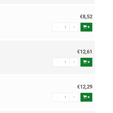
€8,52
-
+
€12,61
-
+
€12,29
-
+