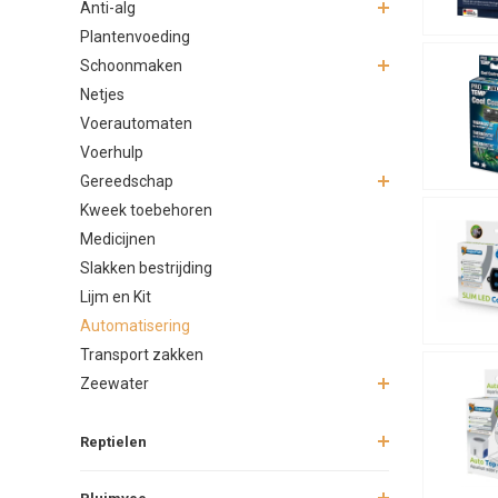
Anti-alg
activeren, 
temperatuur
Plantenvoeding
Schoonmaken
Meer gema
Netjes
Met een gea
Voerautomaten
kunt snelle
je aquarium
Voerhulp
Gereedschap
Junai.nl ad
Kweek toebehoren
Medicijnen
Slakken bestrijding
Lijm en Kit
Automatisering
Transport zakken
Zeewater
Reptielen