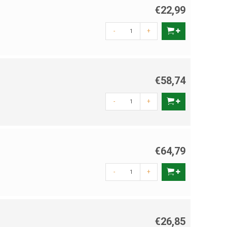
€22,99
-
+
€58,74
-
+
€64,79
-
+
€26,85