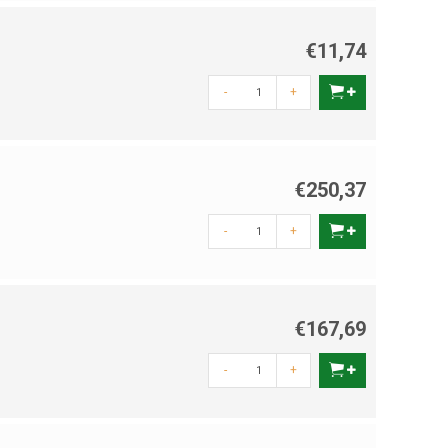
€11,74
-
+
€250,37
-
+
€167,69
-
+