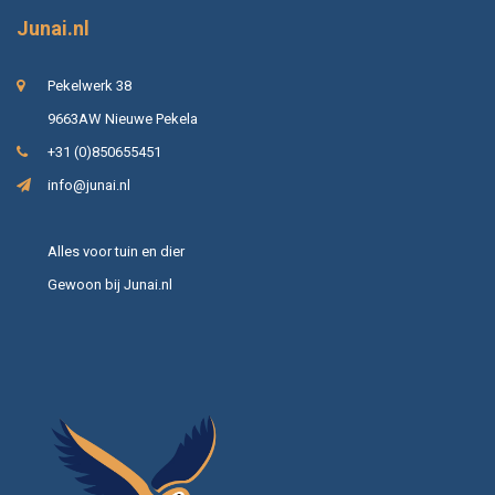
Junai.nl
Pekelwerk 38
9663AW Nieuwe Pekela
+31 (0)850655451
info@junai.nl
Alles voor tuin en dier
Gewoon bij Junai.nl