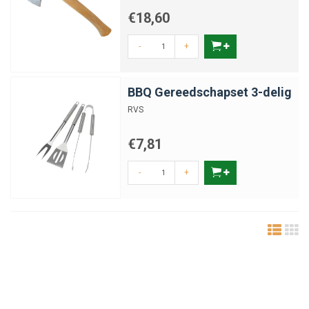
€18,60
-
+
BBQ Gereedschapset 3-delig
RVS
€7,81
-
+