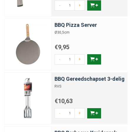
-
+
BBQ Pizza Server
Ø30,5cm
€9,95
-
+
BBQ Gereedschapset 3-delig
RVS
€10,63
-
+