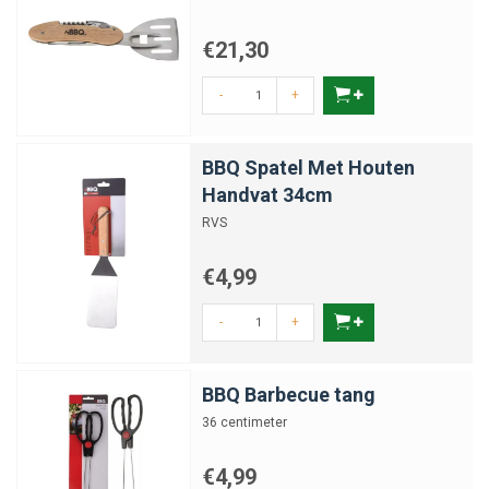
€21,30
-
+
BBQ Spatel Met Houten
Handvat 34cm
RVS
€4,99
-
+
BBQ Barbecue tang
36 centimeter
€4,99