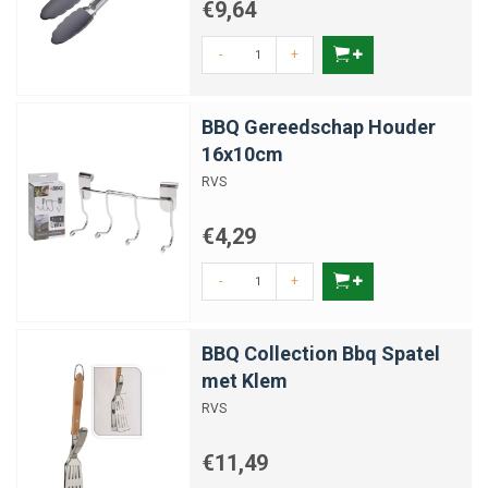
€9,64
-
+
BBQ Gereedschap Houder
16x10cm
RVS
€4,29
-
+
BBQ Collection Bbq Spatel
met Klem
RVS
€11,49