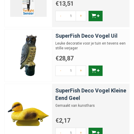
€13,51
-
+
SuperFish Deco Vogel Uil
Leuke decoratie voor je tuin en tevens een
stille verjager
€28,87
-
+
SuperFish Deco Vogel Kleine
Eend Geel
Gemaakt van kunsthars
€2,17
-
+