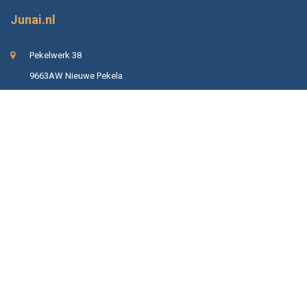
Junai.nl
Pekelwerk 38
9663AW Nieuwe Pekela
+31 (0)850655451
info@junai.nl
Alles voor tuin en dier
Gewoon bij Junai.nl