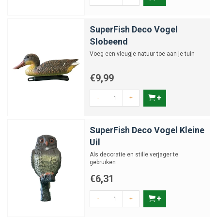
SuperFish Deco Vogel
Slobeend
Voeg een vleugje natuur toe aan je tuin
€9,99
-
+
SuperFish Deco Vogel Kleine
Uil
Als decoratie en stille verjager te
gebruiken
€6,31
-
+