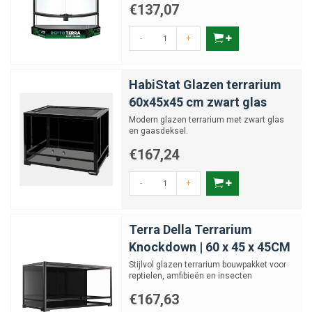
condensvorming tegen te gaan
€137,07
Werk met meerdere zones: warme, koele en vochtige gebieden
binnen hetzelfde terrarium
-
+
Let op kabelmanagement en veilige integratie van techniek in
grotere oppervlakken
HabiStat Glazen terrarium
Creëer een leefomgeving met ruimte &
60x45x45 cm zwart glas
veelzijdigheid
Modern glazen terrarium met zwart glas
en gaasdeksel.
Met een terrarium van 51 tot 75 cm breed haal je een flexibele leefruimte
in huis waarin je dieren en planten voldoende bewegingsvrijheid hebben,
€167,24
zonder dat het geheel overweldigend groot wordt. Kies het model dat
past bij jouw wensen en combineer met accessoires voor een duurzaam
-
+
en oogstrelend ecosysteem.
Terra Della Terrarium
Knockdown | 60 x 45 x 45CM
Stijlvol glazen terrarium bouwpakket voor
reptielen, amfibieën en insecten
€167,63