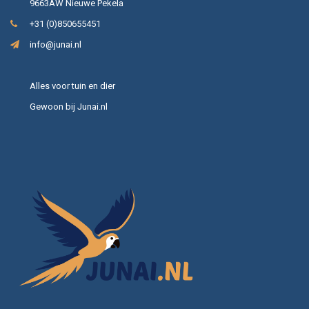
9663AW Nieuwe Pekela
+31 (0)850655451
info@junai.nl
Alles voor tuin en dier
Gewoon bij Junai.nl