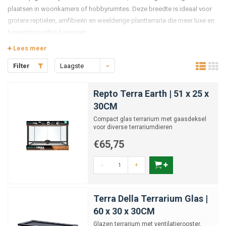
plaatsen in woonkamers of hobbyruimtes. Deze breedte is ideaal voor
grotere reptielen, amfibieën en weelderige plantterraria die meer luxe en
bewegingsvrijheid vereisen.
Lees meer
Wanneer is een terrarium in deze maat
passend?
Filter
Laagste
Gebruik een terrarium van 51–75 cm breed als je:
prijs
Repto Terra Earth | 51 x 25 x
Reptielen of amfibieën hebt die meer horizontale ruimte nodig
30CM
hebben
Compact glas terrarium met gaasdeksel
De inrichting uitgebreider wilt maken met meerdere niveaus,
voor diverse terrariumdieren
platforms en grootschalige beplanting
€65,75
Meer bewegingsvrijheid en natuurlijke structuur wilt bieden
zonder direct een zeer groot terrarium te gebruiken
-
+
Een harmonieuze balans zoekt tussen functionaliteit en esthetiek
in je leefruimtes
Terra Della Terrarium Glas |
Wat kun je verwachten in deze categorie?
60 x 30 x 30CM
Volglas terraria met stevige constructie en
Glazen terrarium met ventilatierooster,