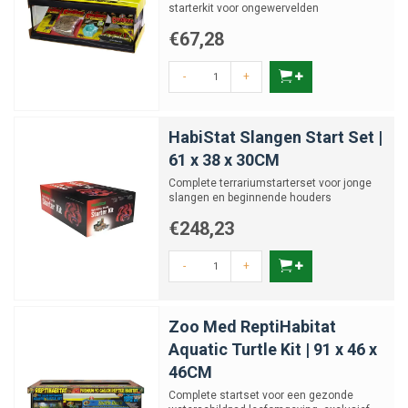
starterkit voor ongewervelden
€67,28
-
+
HabiStat Slangen Start Set |
61 x 38 x 30CM
Complete terrariumstarterset voor jonge
slangen en beginnende houders
€248,23
-
+
Zoo Med ReptiHabitat
Aquatic Turtle Kit | 91 x 46 x
46CM
Complete startset voor een gezonde