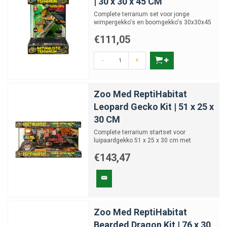
| 30 x 30 x 45 CM
ideaal voor beginners, maar ook handig voor ervaren hobbyisten die
Complete terrarium set voor jonge
snel een extra setup willen opzetten.
wimpergekko's en boomgekko's 30x30x45
cm
Advies bij keuze
€111,05
Controleer of de set compatibel is met jouw huisdier soorten
-
+
Let op spanningen, kabellengtes en aansluitingen
Kies voor accessoires met goede kwaliteit en duurzaamheid
Zorg dat vervangonderdelen of uitbreidingsmogelijkheden
Zoo Med ReptiHabitat
beschikbaar zijn
Leopard Gecko Kit | 51 x 25 x
Met de juiste kant-en-klare start set maak je jouw terrarium eenvoudig in
30 CM
een volledig functionerende leefomgeving. Bekijk ons assortiment en
Complete terrarium startset voor
kies je set zorgvuldig zodat je meteen klaar bent om in te richten.
luipaardgekko 51 x 25 x 30 cm met
verlichting en accessoires
€143,47
Zoo Med ReptiHabitat
Bearded Dragon Kit | 76 x 30