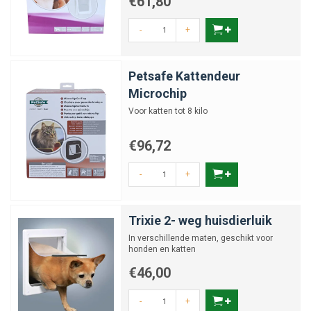
€61,80
-
+
Petsafe Kattendeur
Microchip
Voor katten tot 8 kilo
€96,72
-
+
Trixie 2- weg huisdierluik
In verschillende maten, geschikt voor
honden en katten
€46,00
-
+