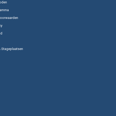
oden
ramma
voorwaarden
cy
id
& Stageplaatsen