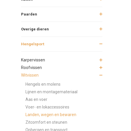
Paarden
Waarom zi
Overige dieren
Mag ik el
Hengelsport
Hoe voork
Karpervissen
Roofvissen
Hoe kan i
Witvissen
Hengels en molens
Lijnen en montagemateriaal
Aas en voer
Voer- en lokaccessoires
Landen, wegen en bewaren
Zitcomfort en steunen
Opbergen en transport