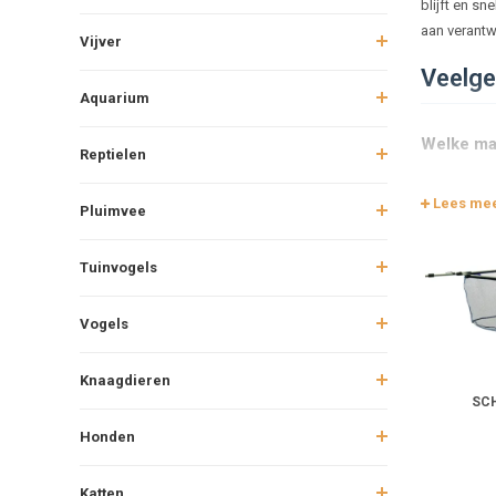
blijft en s
aan verantwo
Vijver
Veelge
Aquarium
Welke mat
Reptielen
Lees me
Pluimvee
Hoe gebru
Tuinvogels
Welke wee
Vogels
Waar moet
Knaagdieren
SC
Hoe kan i
Honden
Hoe houd 
Katten