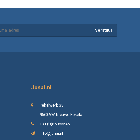
Verstuur
Junai.nl
Pekelwerk 38
9663AW Nieuwe Pekela
+31 (0)850655451
info@junai.nl