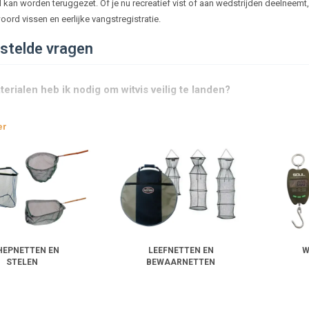
nel kan worden teruggezet. Of je nu recreatief vist of aan wedstrijden deelneem
ord vissen en eerlijke vangstregistratie.
stelde vragen
erialen heb ik nodig om witvis veilig te landen?
er
ik ik een leefnet op de juiste manier?
gaccessoires gebruik ik bij witvissen?
 ik op letten bij het kiezen van een leefnet?
HEPNETTEN EN
LEEFNETTEN EN
W
k vissen het beste wegen zonder schade?
STELEN
BEWAARNETTEN
ik mijn leefnet schoon en fris?