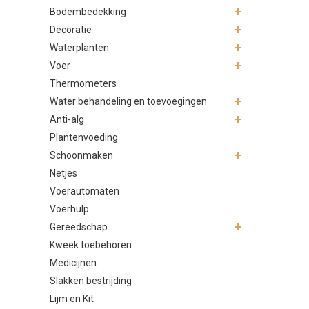
Bodembedekking
monteren on
aan het gen
Decoratie
het onderhou
Waterplanten
Junai.nl: 
Voer
Thermometers
Bij Junai.n
zoek bent na
Water behandeling en toevoegingen
bieden betr
Anti-alg
duurzame en 
Plantenvoeding
De voorde
Schoonmaken
Kiezen voor 
Netjes
Voerautomaten
Veil
Voerhulp
wate
Gereedschap
Gema
aqua
Kweek toebehoren
Bete
Medicijnen
goed
Slakken bestrijding
Lan
Lijm en Kit
term