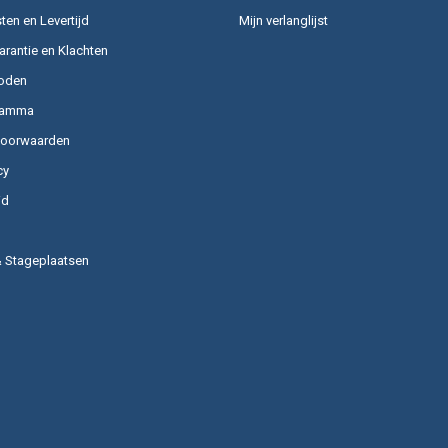
en en Levertijd
Mijn verlanglijst
arantie en Klachten
oden
ramma
voorwaarden
cy
id
& Stageplaatsen