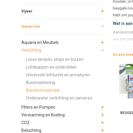
houden, is h
beugels nodi
Vijver
hebt om jou
Wat is aan
Aquarium
Aansluitmat
aan beugels
Aquaria en Meubels
en splitters
Verlichting
juiste aans
Lees me
Losse lampen, strips en buizen
Waarom is
Lichtkappen en onderdelen
Kwalitatief 
Universele lichtunits en armaturen
aansluiten, 
Automatisering
of onbetrou
Aansluitmateriaal
Betrouwba
Onderwater verlichting en camera's
Aquaria zij
Filters en Pompen
beugels, cli
BEUGEL
creëer je ee
Verwarming en Koeling
CO2
Eenvoudig
Beluchting
Met het jui