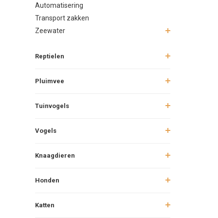
Automatisering
Waarom ki
Transport zakken
Bij Junai.nl
Zeewater
beginnende 
voor iedere 
Reptielen
Pluimvee
Tuinvogels
Vogels
Knaagdieren
Honden
Katten