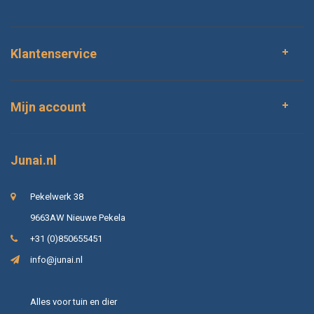
Klantenservice
Mijn account
Junai.nl
Pekelwerk 38
9663AW Nieuwe Pekela
+31 (0)850655451
info@junai.nl
Alles voor tuin en dier