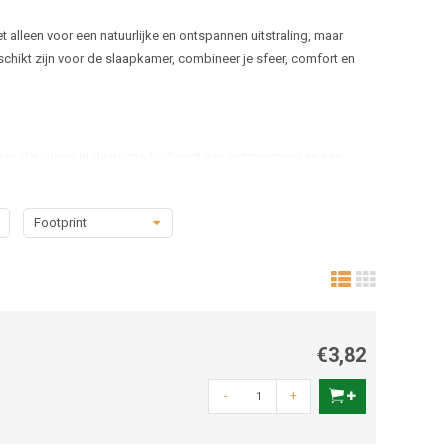
alleen voor een natuurlijke en ontspannen uitstraling, maar
chikt zijn voor de slaapkamer, combineer je sfeer, comfort en
n dat groen in de ruimte bijdraagt aan ontspanning en een
de luchtvochtigheid, wat vooral in verwarmde of slecht
Footprint
g hebben en rustig groeien zijn vaak de beste keuze. Denk aan
goed gedijen bij kamertemperatuur.
€3,82
-
+