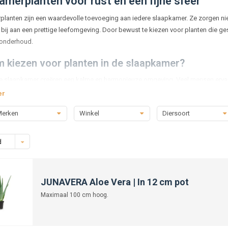
amerplanten voor rust en een fijne sfeer
lanten zijn een waardevolle toevoeging aan iedere slaapkamer. Ze zorgen niet 
bij aan een prettige leefomgeving. Door bewust te kiezen voor planten die ges
 onderhoud.
 kiezen voor planten in de slaapkamer?
de slaapkamer creëren een kalme en harmonieuze omgeving. Veel mensen ervare
oel voor het slapengaan. Daarnaast helpen kamerplanten bij het reguleren van 
er
de slaapkamers een voordeel is.
erken
Winkel
Diersoort
laapkamerplanten zijn geschikt?
 kamerplant is even geschikt voor de slaapkamer. Planten die weinig licht nodi
d
 stevige bladeren en een gelijkmatige groei, die weinig verzorging vragen en 
ten die goed groeien bij weinig daglicht
JUNAVERA Aloe Vera | In 12 cm pot
ten met een lage waterbehoefte
ten die bekendstaan om hun sterke en robuuste karakter
Maximaal 100 cm hoog.
udsvriendelijke planten voor de slaapkamer