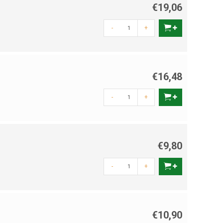
€19,06
-
+
€16,48
-
+
€9,80
-
+
€10,90