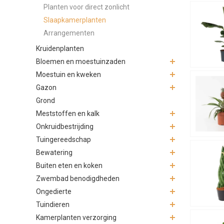
In de slaap
Planten voor direct zonlicht
weinig wate
Slaapkamerplanten
plantenlief
Arrangementen
Slaapk
Kruidenplanten
Bloemen en moestuinzaden
De meeste s
Moestuin en kweken
tegen een ko
Gazon
Stijl e
Grond
Slaapkamerp
Meststoffen en kalk
Door planten
Onkruidbestrijding
Tuingereedschap
Veiligh
Bewatering
Bij het kie
Buiten eten en koken
verstandig 
Zwembad benodigdheden
niet wordt 
Ongedierte
Veelge
Tuindieren
Kamerplanten verzorging