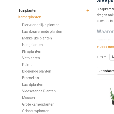
Slaapk
Slaapkamerp
Tuinplanten
dragen ook 
Kamerplanten
eenvoud in
Diervriendelijke planten
Waarom
Luchtzuiverende planten
Makkelijke planten
Planten in 
Hangplanten
prettig gev
Lees me
Klimplanten
geventileer
M
Filter:
Vetplanten
Welke s
Palmen
Niet iedere
Standaar
Bloeiende planten
soorten met
Bromelia's
Luchtplanten
Plan
Soor
Vleesetende Planten
Plan
Mossen
Grote kamerplanten
Onderho
Schaduwplanten