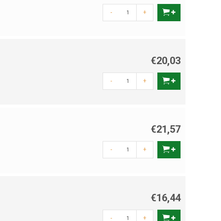
-
+
€20,03
-
+
€21,57
-
+
€16,44
-
+