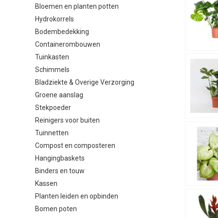
Bloemen en planten potten
Welke pla
Hydrokorrels
Bodembedekking
Zijn slaa
Containerombouwen
Tuinkasten
Schimmels
Kunnen pl
Bladziekte & Overige Verzorging
Groene aanslag
Hoe vaak 
Stekpoeder
Reinigers voor buiten
Tuinnetten
Zijn slaa
Compost en composteren
Hangingbaskets
Kunnen pl
Binders en touw
Kassen
Welke pot
Planten leiden en opbinden
Bomen poten