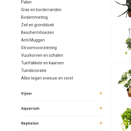
Palen
Kan ik m
Gras en borderranden
Bodemmeting
Zeil en gronddoek
Beschermhoezen
Anti Muggen
Stroomvoorziening
Vuurkorven en schalen
Tuinfakkels en kaarsen
Tuindecoratie
Alles tegen sneeuw en vorst
Vijver
Aquarium
Reptielen