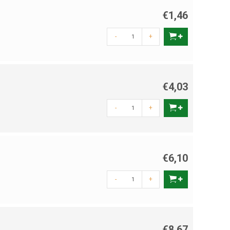
€1,46
-
+
€4,03
-
+
€6,10
-
+
€8,67