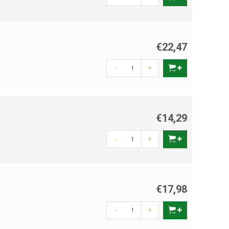
€22,47
-
+
€14,29
-
+
€17,98
-
+