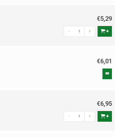
€5,29
-
+
€6,01
€6,95
-
+