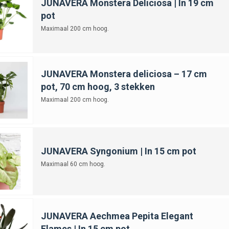
JUNAVERA Monstera Deliciosa | In 19 cm
nten zijn het meest geschikt voor de slaapkamer?
pot
Maximaal 200 cm hoog.
pkamerplanten moeilijk te onderhouden?
JUNAVERA Monstera deliciosa – 17 cm
anten in een donkere slaapkamer staan?
pot, 70 cm hoog, 3 stekken
Maximaal 200 cm hoog.
moet ik slaapkamerplanten water geven?
pkamerplanten veilig voor huisdieren?
JUNAVERA Syngonium | In 15 cm pot
Maximaal 60 cm hoog.
anten de nachtrust beïnvloeden?
ten zijn geschikt voor slaapkamerplanten?
JUNAVERA Aechmea Pepita Elegant
Flames | In 15 cm pot