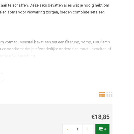
aan te schaffen. Deze sets bevatten alles wat je nodig hebt om
delen soms voor verwarring zorgen, bieden complete sets een
eem vormen. Meestal bevat een set een filterunit, pomp, UVC lamp
r en voorkomt dat je afzonderlijke onderdelen moet uitzoeken of
otte of visbezetting.
aken of de pomp sterk genoeg is of de UVC lamp wel past: dat is
liger is dan losse onderdelen kopen. Voor beginners is dit de
de kennis van alle technische details.
€18,85
alstoffen afbreken.
-
+