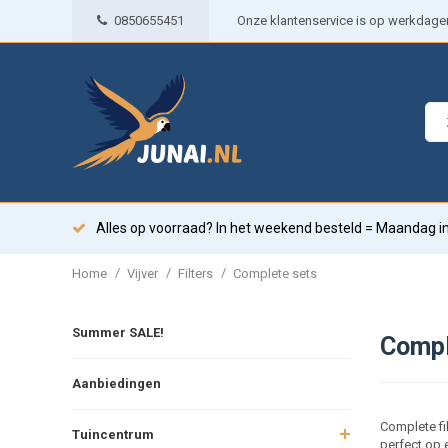
0850655451
Onze klantenservice is op werkdagen 
Alles op voorraad? In het weekend besteld = Maandag in
/
/
/
Home
Vijver
Filters
Complete sets
Summer SALE!
Compl
Aanbiedingen
Complete fi
Tuincentrum
perfect op 