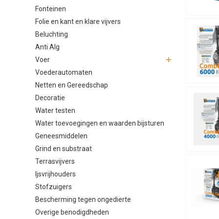
Fonteinen
UVC
Aans
Folie en kant en klare vijvers
Beluchting
Afhankelijk 
Anti Alg
Soorte
Voer
Voederautomaten
Complete fil
Netten en Gereedschap
Inst
Decoratie
Midd
Water testen
Geav
Water toevoegingen en waarden bijsturen
Door goed te
Geneesmiddelen
Voor w
Grind en substraat
Terrasvijvers
Complete fi
Ijsvrijhouders
heeft, zijn 
Stofzuigers
zelf sameng
Bescherming tegen ongedierte
efficiënte k
Overige benodigdheden