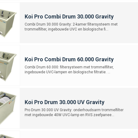
ij aanschaf
oed op de opgegeven capaciteit: kies altijd een set die berekend is op een iets
Koi Pro Combi Drum 30.000 Gravity
 naar de visbezetting: een vijver met koi vraagt om een zwaardere set dan een s
Combi Drum 30.000 Gravity: 2-kamer filtersysteem met
roleer of de UVC lamp eenvoudig te vervangen is en of er onderdelen los verkri
trommelfilter, ingebouwde UVC en biologische fi...
weeg een energiezuinige pomp; deze draait vaak 24/7 en kan veel stroom bes
ltersets zijn een uitstekende keuze voor iedereen die helder water en gezond
rheid en vaak ook een voordelige prijs. Met de juiste set heb je binnen korte 
opconditie houdt. Voor de meeste vijverliefhebbers vormen complete sets dan oo
Koi Pro Combi Drum 60.000 Gravity
Combi Drum 60.000: filtersysteem met trommelfilter,
ingebouwde UVC-lampen en biologische filtratie. ...
Koi Pro Drum 30.000 UV Gravity
Pro Drum 30.000 UV Gravity: onderhoudsarm trommelfilter
met ingebouwde 40W UVC-lamp en RVS zeefpanee...