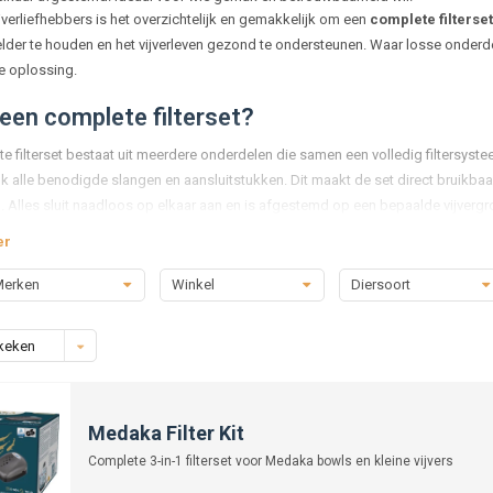
jverliefhebbers is het overzichtelijk en gemakkelijk om een
complete filterset
elder te houden en het vijverleven gezond te ondersteunen. Waar losse onder
re oplossing.
 een complete filterset?
e filterset bestaat uit meerdere onderdelen die samen een volledig filtersyst
 alle benodigde slangen en aansluitstukken. Dit maakt de set direct bruikbaa
 Alles sluit naadloos op elkaar aan en is afgestemd op een bepaalde vijvergro
er
 kiezen voor een set?
erken
Winkel
Diersoort
e voordeel van een complete filterset is gemak. Je hoeft je geen zorgen te m
 op elkaar afgestemd. Daarnaast bespaar je vaak kosten, omdat een set voorde
er om meteen een goed functionerend filtersysteem te hebben zonder diepgaan
keken
 er in een set?
omplete sets bevatten:
Medaka Filter Kit
runit:
het hart van de installatie, waar vuil wordt opgevangen en bacteriën afv
Complete 3-in-1 filterset voor Medaka bowls en kleine vijvers
p:
zorgt voor constante doorstroming van het water naar het filter.