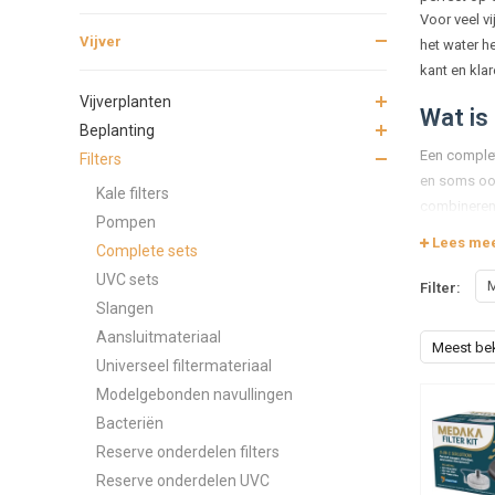
Voor veel vi
Vijver
het water h
kant en kla
Vijverplanten
Wat is
Beplanting
Een complet
Filters
en soms ook
Kale filters
combineren.
Pompen
Lees me
Waarom
Complete sets
UVC sets
M
Filter:
Het grootst
Slangen
allemaal al
Aansluitmateriaal
ideale mani
Meest be
Universeel filtermateriaal
Wat zit
Modelgebonden navullingen
Bacteriën
De meeste c
Reserve onderdelen filters
Filte
Reserve onderdelen UVC
Pom