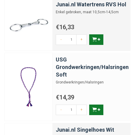
Junai.nl Watertrens RVS Hol
Enkel gebroken, maat 10,5cm-14,5cm
€16,33
-
+
USG
Grondwerkringen/Halsringen
Soft
Grondwerkringen/Halsringen
€14,39
-
+
Junai.nl Singelhoes Wit