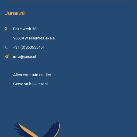
Junai.nl
Pekelwerk 38
9663AW Nieuwe Pekela
+31 (0)850655451
info@junai.nl
Alles voor tuin en dier
Gewoon bij Junai.nl