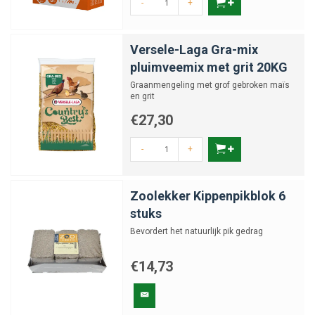
-
+
Versele-Laga Gra-mix
pluimveemix met grit 20KG
Graanmengeling met grof gebroken maïs
en grit
€27,30
-
+
Zoolekker Kippenpikblok 6
stuks
Bevordert het natuurlijk pik gedrag
€14,73