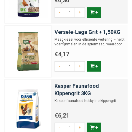
€6,36
-
+
Versele-Laga Grit + 1,50KG
Maagkiezel voor efficiënte vertering – helpt
voer fijnmalen in de spiermaag, waardoor
voedingssto...
€4,17
-
+
Kasper Faunafood
Kippengrit 3KG
Kasper faunafood hobbyline kippengrit
€6,21
-
+