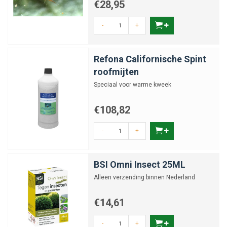
€28,95
-
+
Refona Californische Spint
roofmijten
Speciaal voor warme kweek
€108,82
-
+
BSI Omni Insect 25ML
Alleen verzending binnen Nederland
€14,61
-
+