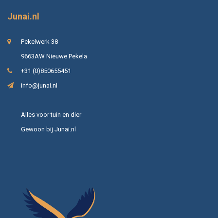
Junai.nl
Pekelwerk 38
9663AW Nieuwe Pekela
+31 (0)850655451
info@junai.nl
Alles voor tuin en dier
Gewoon bij Junai.nl