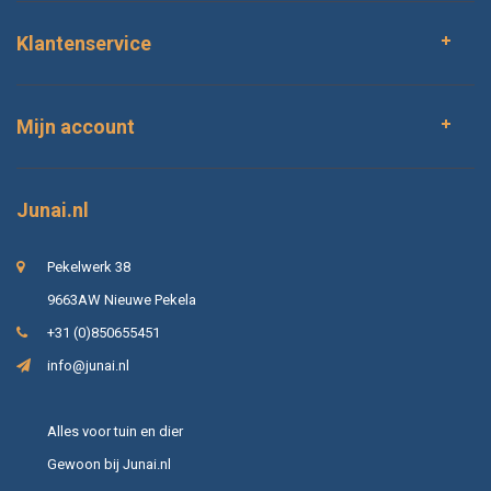
Klantenservice
Mijn account
Junai.nl
Pekelwerk 38
9663AW Nieuwe Pekela
+31 (0)850655451
info@junai.nl
Alles voor tuin en dier
Gewoon bij Junai.nl