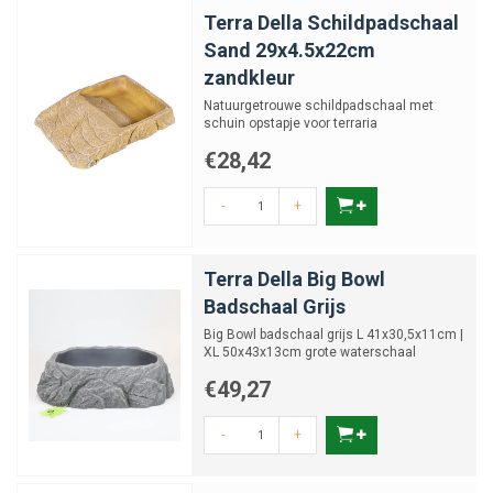
Terra Della Schildpadschaal
Sand 29x4.5x22cm
zandkleur
Natuurgetrouwe schildpadschaal met
schuin opstapje voor terraria
€28,42
-
+
Terra Della Big Bowl
Badschaal Grijs
Big Bowl badschaal grijs L 41x30,5x11cm |
XL 50x43x13cm grote waterschaal
reptielen
€49,27
-
+