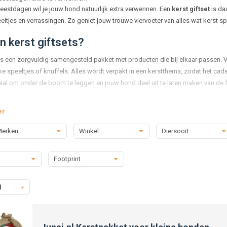
feestdagen wil je jouw hond natuurlijk extra verwennen. Een
kerst giftset
is da
eltjes en verrassingen. Zo geniet jouw trouwe viervoeter van alles wat kerst s
n kerst giftsets?
 is een zorgvuldig samengesteld pakket met producten die bij elkaar passen.
jke speeltjes of knuffels. Alles wordt verpakt in een kerstthema, zodat het cade
eaal om onder de boom te leggen en jouw hond deel uit te laten maken van de 
n giftsets
er
an giftsets kan sterk variëren. Sommige sets zijn gericht op
lekker eten
en bev
erken
Winkel
Diersoort
combineren dit met
speelgoed
, zoals een piepspeeltje of een zachte knuffel. V
tspeeltjes, terwijl volwassen honden vaak grotere en stevigere producten krijg
Footprint
len van een giftset
pleet cadeau:
alles wat je nodig hebt in één pakket, zonder zelf te hoeven 
d
telijke uitstraling:
vaak mooi verpakt, zodat het meteen onder de kerstboom
atie:
honden krijgen snacks, speeltjes en soms ook accessoires, waardoor er 
delig:
sets zijn vaak gunstiger geprijsd dan losse producten.