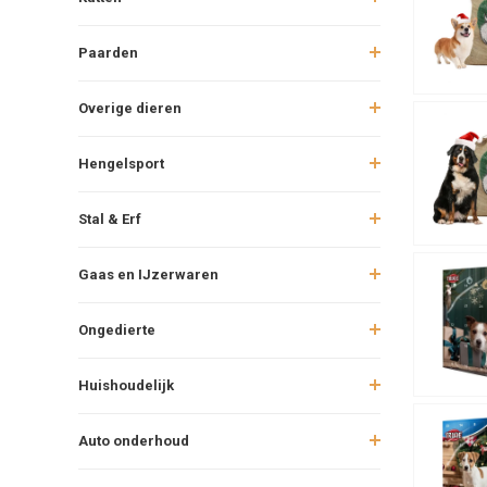
Daarnaast z
feestvreugd
Paarden
Tips bi
Overige dieren
Houd bij he
kleinere sn
Hengelsport
botten of ka
viervoeter.
Stal & Erf
Feestel
Gaas en IJzerwaren
Met een ker
verpakkinge
Ongedierte
gezin.
Huishoudelijk
Auto onderhoud