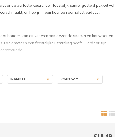
arvoor de perfecte keuze: een feestelijk samengesteld pakket vol
peciaal maakt, en heb jij in één keer een compleet cadeau.
 Voor honden kan dit variëren van gezonde snacks en kauwbotten
au ook meteen een feestelijke uitstraling heeft. Hierdoor zijn
feestvreugde.
atten verschillende soorten snacks en kauwsnacks. Andere
Materiaal
Voersoort
oor puppy’s bestaan er speciale sets met kleine traktaties en
en. Zo is er voor elke hond een passend pakket beschikbaar.
combineren.
 kan.
voor ieder moment iets bijzonders is.
€18,49