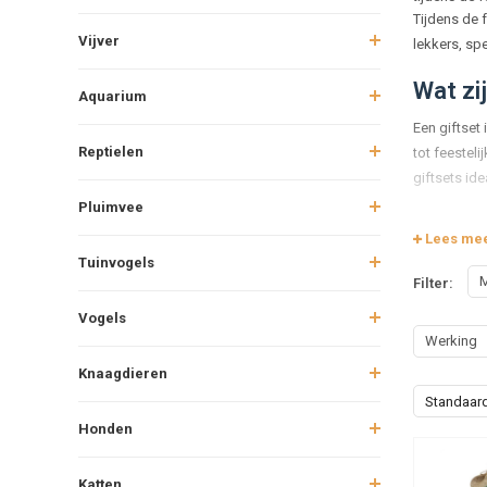
Tijdens de 
Vijver
lekkers, spe
Wat zij
Aquarium
Een giftset
Reptielen
tot feesteli
giftsets id
Pluimvee
Soorte
Lees me
De inhoud v
Tuinvogels
M
Filter:
pakketten 
veilige bij
Vogels
Werking
Voorde
Knaagdieren
Com
Standaar
Fees
Honden
Vari
Voor
Katten