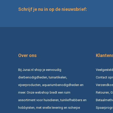
Schrijf je nu in op de nieuwsbrief:
Over ons
Klanten
Bij Junai.nl shop je eenvoudig
Veelgesteld
dierbenodigdheden, tuinartikelen,
Contact op
vijverproducten, aquariumbenodigdheden en
Verzendkost
meer. Onze webshop biedt een ruim
Retouren, G
assortiment voor huisdieren, tuinliefhebbers en
Betaalmeth
hobbyisten, met snelle levering en scherpe
Spaarprog