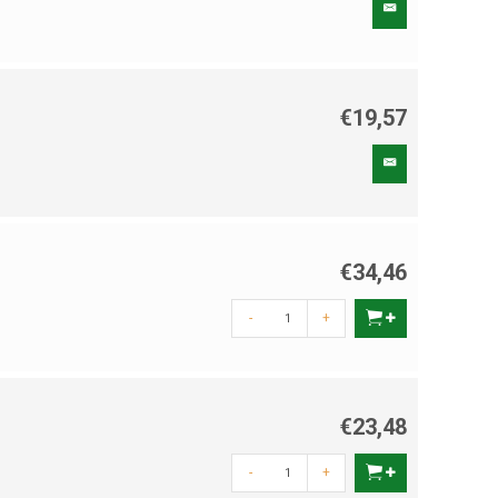
€19,57
€34,46
-
+
€23,48
-
+