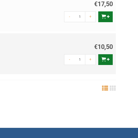
€17,50
-
+
€10,50
-
+