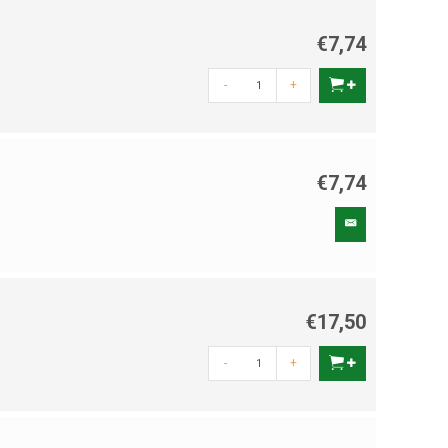
€7,74
-
+
€7,74
€17,50
-
+