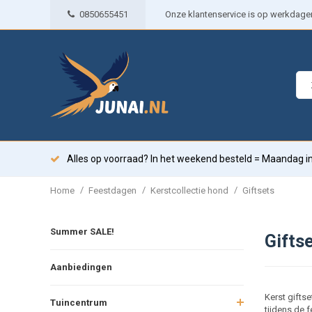
0850655451
Onze klantenservice is op werkdagen 
Alles op voorraad? In het weekend besteld = Maandag in
/
/
/
Home
Feestdagen
Kerstcollectie hond
Giftsets
Summer SALE!
Gifts
Aanbiedingen
Kerst giftse
Tuincentrum
tijdens de 