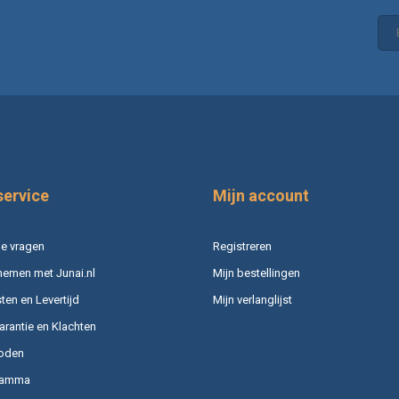
service
Mijn account
e vragen
Registreren
nemen met Junai.nl
Mijn bestellingen
en en Levertijd
Mijn verlanglijst
arantie en Klachten
oden
ramma