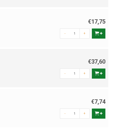
€17,75
-
+
€37,60
-
+
€7,74
-
+