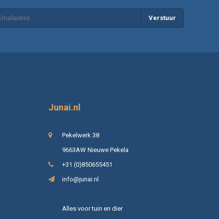
Verstuur
Junai.nl
Pekelwerk 38
9663AW Nieuwe Pekela
+31 (0)850655451
info@junai.nl
Alles voor tuin en dier