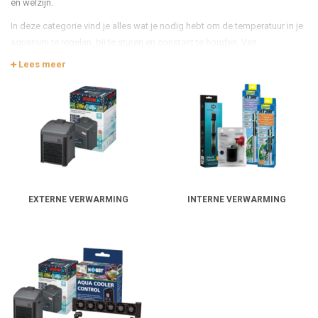
en welzijn.
In deze categorie vind je alles wat je nodig hebt om de temperatuur in je
aquarium te regelen, bij te sturen en constant te houden. Van
verwarmingsstaven en regelbare verwarmers tot koelventilatoren,
Lees meer
digitale thermostaten en sensoren – elk systeem vraagt om een andere
aanpak.
Waarom temperatuur zo belangrijk is
Temperatuurschommelingen zorgen voor stress. Voor vissen, maar ook
voor planten, slakken, garnalen en de bacteriën in je filter. Te koud
betekent trage stofwisseling en verstoorde spijsvertering. Te warm
betekent minder zuurstof in het water, snellere vervuiling en grotere kans
op ziektes.
EXTERNE VERWARMING
INTERNE VERWARMING
Goede temperatuurregeling zorgt voor:
Constante leefomstandigheden, dag en nacht
Minder schommelingen tussen seizoenen of daglicht
Betere weerstand van je vissen
Optimale werking van filterbacteriën en CO₂-systemen
Minder kans op algen en stressreacties