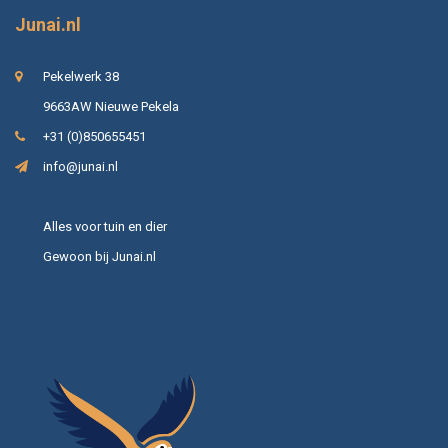
Junai.nl
Pekelwerk 38
9663AW Nieuwe Pekela
+31 (0)850655451
info@junai.nl
Alles voor tuin en dier
Gewoon bij Junai.nl