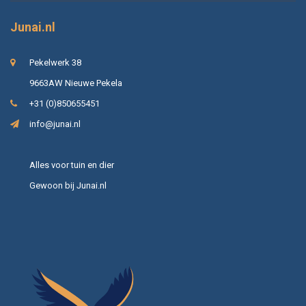
Junai.nl
Pekelwerk 38
9663AW Nieuwe Pekela
+31 (0)850655451
info@junai.nl
Alles voor tuin en dier
Gewoon bij Junai.nl