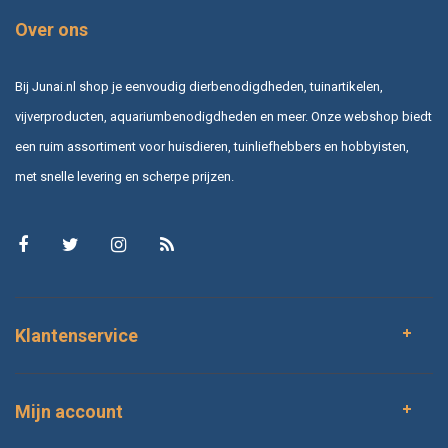
waardevolle houten bezittingen.
Over ons
Bescherm uw hout tegen houtwormen met de beste middelen. Neem
contact met ons op voor meer informatie of plaats uw bestelling
vandaag nog. Geef deze houtaantasters geen kans en geniet van
Bij Junai.nl shop je eenvoudig dierbenodigdheden, tuinartikelen,
duurzame bescherming voor de lange termijn!
vijverproducten, aquariumbenodigdheden en meer. Onze webshop biedt
een ruim assortiment voor huisdieren, tuinliefhebbers en hobbyisten,
met snelle levering en scherpe prijzen.
Klantenservice
Mijn account