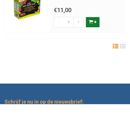
€11,00
-
+
Schrijf je nu in op de nieuwsbrief:
Verstuur