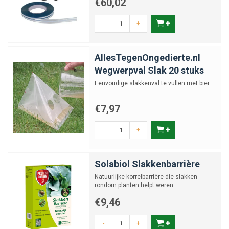
€60,02
-
+
AllesTegenOngedierte.nl
Wegwerpval Slak 20 stuks
Eenvoudige slakkenval te vullen met bier
€7,97
-
+
Solabiol Slakkenbarrière
Natuurlijke korrelbarrière die slakken
rondom planten helpt weren.
€9,46
-
+