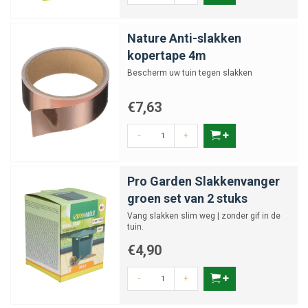
Nature Anti-slakken
kopertape 4m
Bescherm uw tuin tegen slakken
€7,63
-
+
Pro Garden Slakkenvanger
groen set van 2 stuks
Vang slakken slim weg | zonder gif in de
tuin.
€4,90
-
+