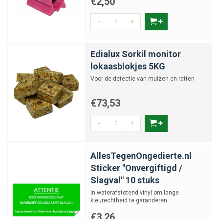
€2,50
-
+
Edialux Sorkil monitor
lokaasblokjes 5KG
Voor de detectie van muizen en ratten
€73,53
-
+
AllesTegenOngedierte.nl
Sticker "Onvergiftigd /
Slagval" 10 stuks
In waterafstotend vinyl om lange
kleurechtheid te garanderen
€3,26