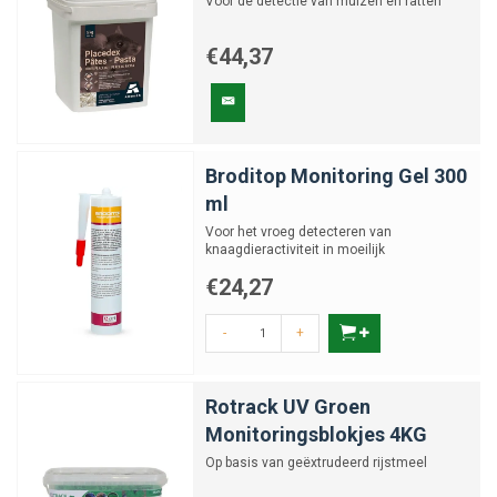
Voor de detectie van muizen en ratten
€44,37
Broditop Monitoring Gel 300
ml
Voor het vroeg detecteren van
knaagdieractiviteit in moeilijk
toegankelijke gebieden
€24,27
-
+
Rotrack UV Groen
Monitoringsblokjes 4KG
Op basis van geëxtrudeerd rijstmeel