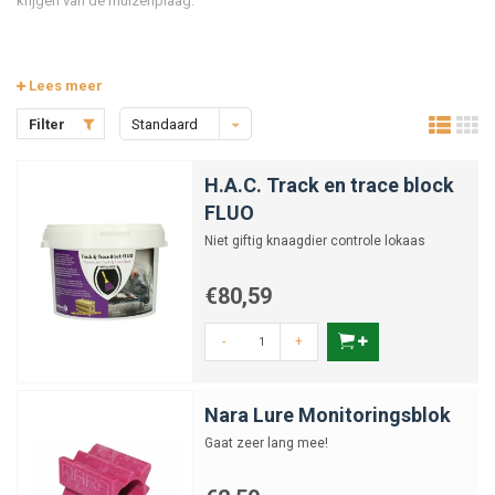
krijgen van de muizenplaag.
Lees meer
Filter
Standaard
H.A.C. Track en trace block
FLUO
Niet giftig knaagdier controle lokaas
€80,59
-
+
Nara Lure Monitoringsblok
Gaat zeer lang mee!