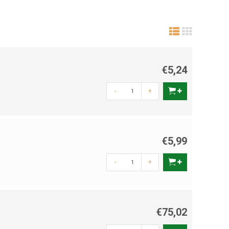
€5,24
-
+
€5,99
-
+
€75,02