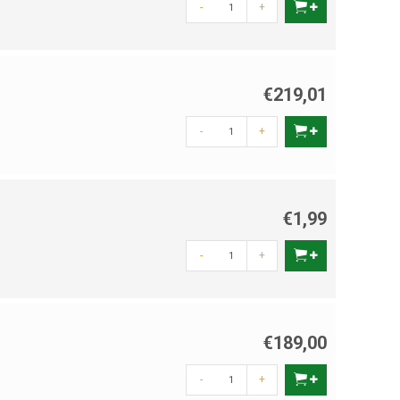
-
+
€219,01
-
+
€1,99
-
+
€189,00
-
+