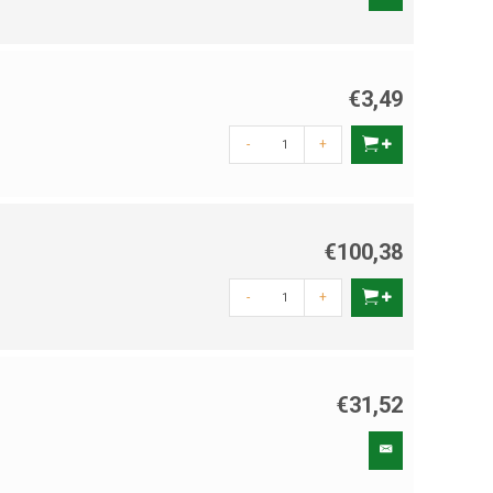
€3,49
-
+
€100,38
-
+
€31,52