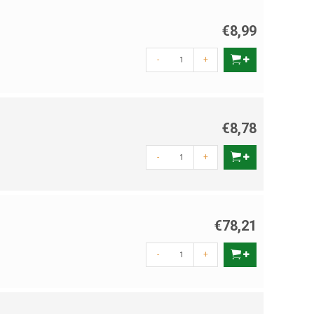
€8,99
-
+
€8,78
-
+
€78,21
-
+