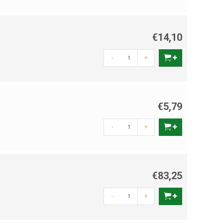
€14,10
-
+
€5,79
-
+
€83,25
-
+