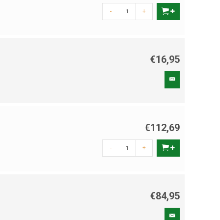
-
+
€16,95
€112,69
-
+
€84,95