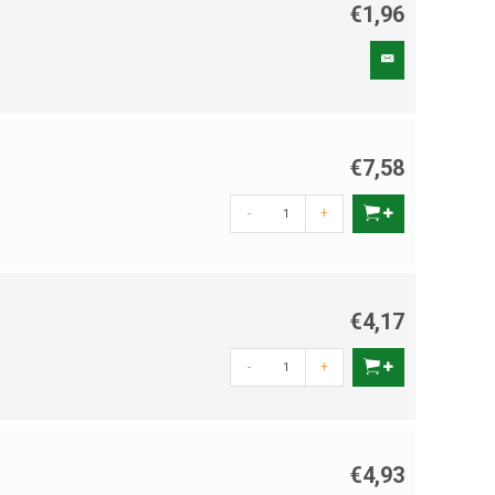
€1,96
€7,58
-
+
€4,17
-
+
€4,93