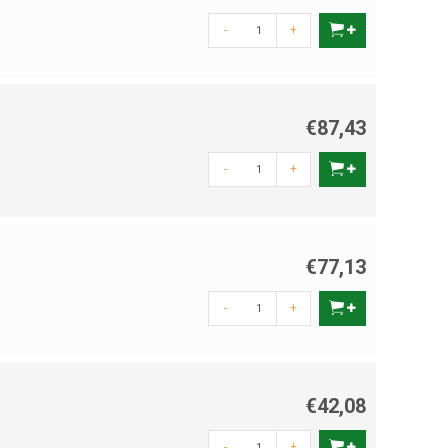
-
+
€87,43
-
+
€77,13
-
+
€42,08
-
+