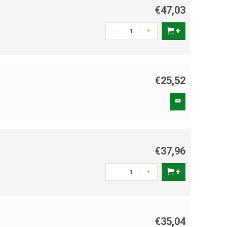
€47,03
-
+
€25,52
€37,96
-
+
€35,04