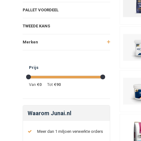
PALLET VOORDEEL
TWEEDE KANS
Merken
Prijs
Van
€
0
Tot
€
90
Waarom Junai.nl
Meer dan 1 miljoen verwerkte orders