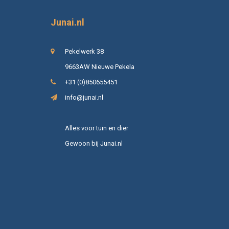
Junai.nl
Pekelwerk 38
9663AW Nieuwe Pekela
+31 (0)850655451
info@junai.nl
Alles voor tuin en dier
Gewoon bij Junai.nl