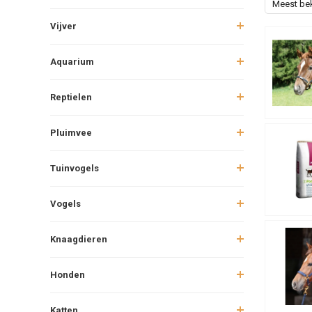
Meest be
Vijver
Aquarium
Reptielen
Pluimvee
Tuinvogels
Vogels
Knaagdieren
Honden
Katten