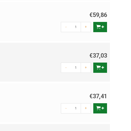
€59,86
-
+
€37,03
-
+
€37,41
-
+