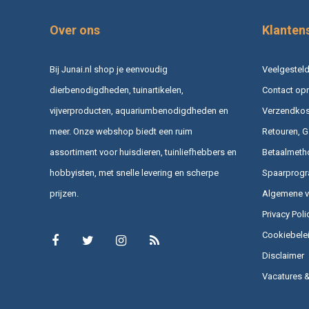
Over ons
Klanten
Bij Junai.nl shop je eenvoudig
Veelgesteld
dierbenodigdheden, tuinartikelen,
Contact op
vijverproducten, aquariumbenodigdheden en
Verzendkost
meer. Onze webshop biedt een ruim
Retouren, G
assortiment voor huisdieren, tuinliefhebbers en
Betaalmeth
hobbyisten, met snelle levering en scherpe
Spaarprog
prijzen.
Algemene 
Privacy Poli
Cookiebele
Disclaimer
Vacatures 