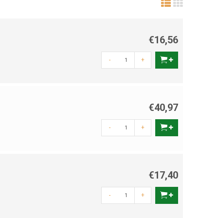
€16,56
-
+
€40,97
-
+
€17,40
-
+