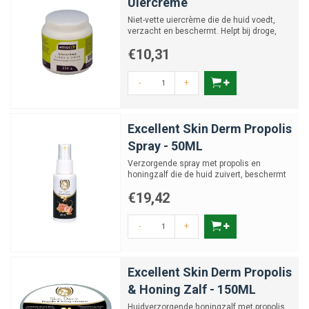
Uiercreme
Niet-vette uiercrème die de huid voedt,
verzacht en beschermt. Helpt bij droge,
schrale of gesprong...
€10,31
-
+
Excellent Skin Derm Propolis
Spray - 50ML
Verzorgende spray met propolis en
honingzalf die de huid zuivert, beschermt
en ondersteunt bij herst...
€19,42
-
+
Excellent Skin Derm Propolis
& Honing Zalf - 150ML
Huidverzorgende honingzalf met propolis