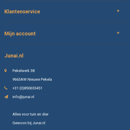
Klantenservice
Mijn account
Junai.nl
Pekelwerk 38
9663AW Nieuwe Pekela
+31 (0)850655451
info@junai.nl
Alles voor tuin en dier
Gewoon bij Junai.nl