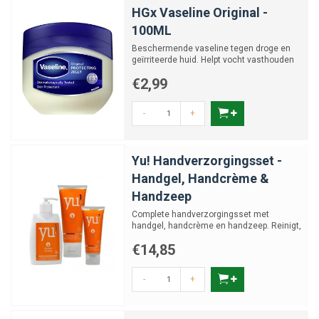
HGx Vaseline Original -
100ML
Beschermende vaseline tegen droge en
geïrriteerde huid. Helpt vocht vasthouden
en bevordert herstel
€2,99
-
+
Yu! Handverzorgingsset -
Handgel, Handcrème &
Handzeep
Complete handverzorgingsset met
handgel, handcrème en handzeep. Reinigt,
verzacht en beschermt de h...
€14,85
-
+