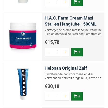
-
+
H.A.C. Farm Cream Maxi
Sta- en Hangtube - 500ML
Verzorgende crème met lanoline, vitamine
E en chloorhexidine. Verzacht, ontsmet en
herstelt droge h...
€15,78
-
+
Helosan Original Zalf
Hydraterende zalf voor mens en dier.
Verzacht en herstelt droge huid, kloven en
kalkpoten bij kippen...
€30,18
-
+