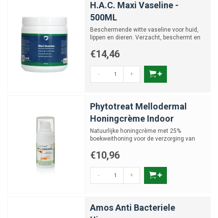
H.A.C. Maxi Vaseline -
500ML
Beschermende witte vaseline voor huid,
lippen en dieren. Verzacht, beschermt en
houdt de huid soepel...
€14,46
-
+
Phytotreat Mellodermal
Honingcrème Indoor
Natuurlijke honingcrème met 25%
boekweithoning voor de verzorging van
ruwe of geïrriteerde huid bi...
€10,96
-
+
Amos Anti Bacteriele