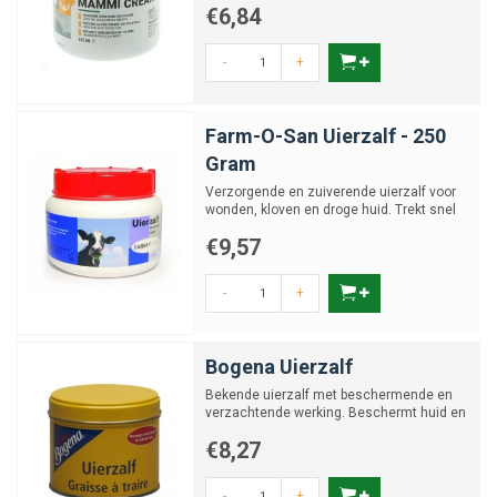
€6,84
-
+
Farm-O-San Uierzalf - 250
Gram
Verzorgende en zuiverende uierzalf voor
wonden, kloven en droge huid. Trekt snel
in en maakt de huid...
€9,57
-
+
Bogena Uierzalf
Bekende uierzalf met beschermende en
verzachtende werking. Beschermt huid en
spenen tegen wind, kou ...
€8,27
-
+