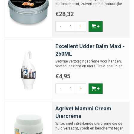
die beschermt, zuivert en het natuurlijke
herstel ondersteun...
€28,32
-
+
Excellent Udder Balm Maxi -
250ML
Vetvrije verzorgingscrème voor handen,
voeten, gezicht en uiers. Trekt snel in en
maakt de huid soe...
€4,95
-
+
Agrivet Mammi Cream
Uiercrème
Witte, snel intrekkende uiercrème die de
huid verzacht, voedt en beschermt tegen
uitdroging.