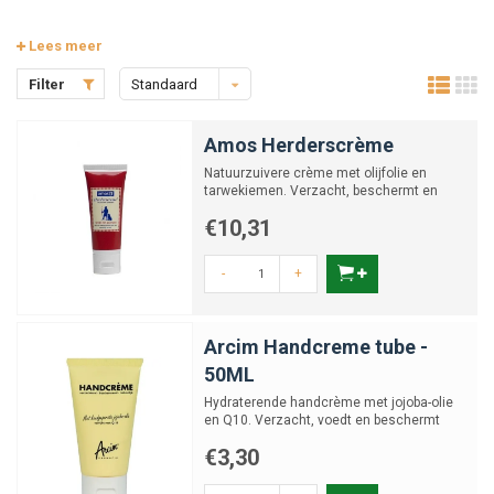
Lees meer
Filter
Standaard
Amos Herderscrème
Natuurzuivere crème met olijfolie en
tarwekiemen. Verzacht, beschermt en
voorkomt kloven en ruwe ha...
€10,31
-
+
Arcim Handcreme tube -
50ML
Hydraterende handcrème met jojoba-olie
en Q10. Verzacht, voedt en beschermt
droge of gevoelige hand...
€3,30