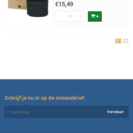
Paarden spiegelen emoties van hun verzorger. Blijf daarom kalm en
€15,49
voorspelbaar in je gedrag. Breng tijd door in de stal, spreek zacht en
zorg dat jouw aanwezigheid rust uitstraalt. Vermijd plotselinge
-
+
handelingen die de spanning kunnen vergroten. Voor extreem angstige
paarden kan overleg met de dierenarts nodig zijn, bijvoorbeeld over
tijdelijk gebruik van medicatie.
Een veilige jaarwisseling voor paarden
Vuurwerkstress is voor paarden een grote uitdaging, maar met
doordachte maatregelen blijft het beheersbaar. Een veilige stal,
voldoende afleiding, rustgevende supplementen en een kalme eigenaar
zijn de sleutel. Zo geef je jouw paard het vertrouwen en de bescherming
die nodig zijn om Oud & Nieuw zonder ongelukken door te komen.
Schrijf je nu in op de nieuwsbrief:
Verstuur