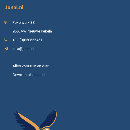
Junai.nl
Pekelwerk 38
9663AW Nieuwe Pekela
+31 (0)850655451
info@junai.nl
Alles voor tuin en dier
Gewoon bij Junai.nl