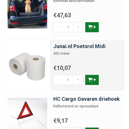
kofferbak beschermdeken
€47,63
-
+
Junai.nl Poetsrol Midi
300 meter
€10,07
-
+
HC Cargo Gevaren driehoek
Reflecterend en opvouwbare
€9,17