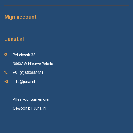
Mijn account
Junai.nl
Pekelwerk 38
9663AW Nieuwe Pekela
+31 (0)850655451
info@junai.nl
Alles voor tuin en dier
Gewoon bij Junai.nl