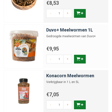
€8,53
-
+
Duvo+ Meelwormen 1L
Gedroogde meelwormen van Duvo+
€9,95
-
+
Konacorn Meelwormen
Verkrijgbaar in 1 L en 5L
€7,05
-
+