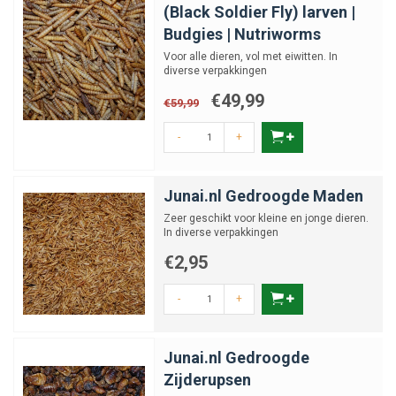
Voertips
(Black Soldier Fly) larven |
Budgies | Nutriworms
Bied insecten en wormen met mate aan als aanvulling op volledig voer
zoals legkorrels of legmeel. Strooi ze door het hok of de uitloop om het
Voor alle dieren, vol met eiwitten. In
diverse verpakkingen
natuurlijke zoekgedrag van kippen te stimuleren. Zorg daarnaast altijd
voor vers drinkwater en voldoende grit voor een gezonde spijsvertering.
€49,99
€59,99
Met
gedroogde insecten en wormen
verwen je jouw kippen op een
-
+
natuurlijke manier, terwijl je tegelijkertijd hun gezondheid en vitaliteit
ondersteunt.
Junai.nl Gedroogde Maden
Zeer geschikt voor kleine en jonge dieren.
In diverse verpakkingen
€2,95
-
+
Junai.nl Gedroogde
Zijderupsen