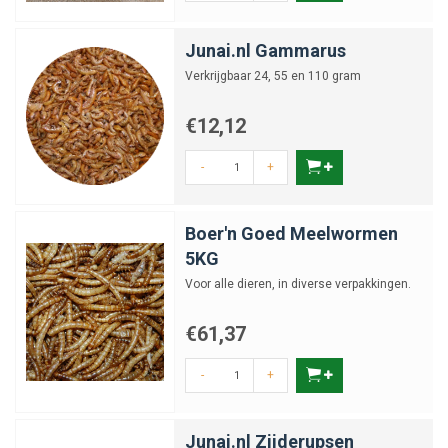
Junai.nl Gammarus
Verkrijgbaar 24, 55 en 110 gram
€12,12
-
+
Boer'n Goed Meelwormen
5KG
Voor alle dieren, in diverse verpakkingen.
€61,37
-
+
Junai.nl Zijderupsen