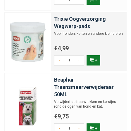
Welke oogproducten zijn veilig voor katten?
Trixie Oogverzorging
Wegwerp-pads
Wat betekenen rode ogen bij mijn kat?
Voor honden, katten en andere kleindieren
Kan ik traanstrepen zelf verwijderen?
€4,99
-
+
Zijn oogdruppels geschikt voor dagelijks
gebruik?
Beaphar
Traansmeerverwijderaar
Wanneer moet ik met oogklachten naar de
50ML
dierenarts?
Verwijdert de traanvlekken en korstjes
rond de ogen van hond en kat.
Zijn oogverzorgingsproducten geschikt voor
€9,75
kittens?
-
+