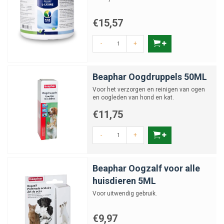
Geïrriteerde of rode ogen
€15,57
Rode of geïrriteerde ogen kunnen ontstaan door stof, tocht, allergieën
of lichte infecties. Ondersteunende oogproducten kunnen helpen de
-
+
ogen te verzachten en te reinigen.
Verhoogde gevoeligheid of ontsteking
Beaphar Oogdruppels 50ML
Wanneer ogen gevoelig zijn voor licht, vocht afscheiden of gezwollen
Voor het verzorgen en reinigen van ogen
lijken, is extra aandacht nodig. Verzorgingsproducten kunnen
en oogleden van hond en kat.
ondersteuning bieden, maar bij aanhoudende klachten is een
€11,75
dierenartsbezoek belangrijk.
-
+
Producten voor oogverzorging bij katten
Binnen deze categorie vind je verschillende producten die bijdragen aan
Beaphar Oogzalf voor alle
een goede ooghygiëne:
huisdieren 5ML
Oogreinigers
voor het verwijderen van vuil en traanvocht
Voor uitwendig gebruik.
Ooglotion en oogdruppels
ter ondersteuning bij irritatie
Verzorgingsproducten
voor dagelijks en preventief gebruik
€9,97
Ondersteunende middelen
bij gevoelige ogen