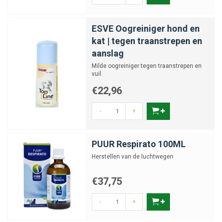
Kan oogverzorging preventief worden
gebruikt?
ESVE Oogreiniger hond en
kat | tegen traanstrepen en
aanslag
Milde oogreiniger tegen traanstrepen en
vuil.
€22,96
-
+
PUUR Respirato 100ML
Herstellen van de luchtwegen
€37,75
-
+