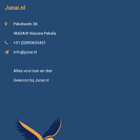
Junai.nl
Pekelwerk 38
9663AW Nieuwe Pekela
+31 (0)850655451
info@junai.nl
Alles voor tuin en dier
Gewoon bij Junai.nl