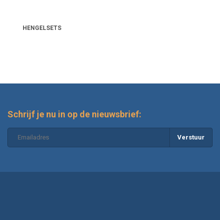
conditie?
HENGELSETS
Hoe combineer ik de juiste hengel met de
juiste molen?
Wat is het nut van een tweede slip bij een
molen?
Schrijf je nu in op de nieuwsbrief:
Wat zijn de voordelen van telescopische
karperhengels?
Verstuur
Welke factoren beïnvloeden het werpbereik
van een karperhengel?
Wat zijn handige tips voor het onderhoud
van je set op lange termijn?