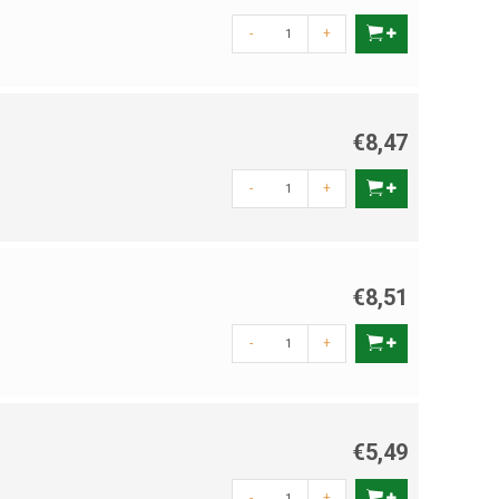
-
+
€8,47
-
+
€8,51
-
+
€5,49
-
+