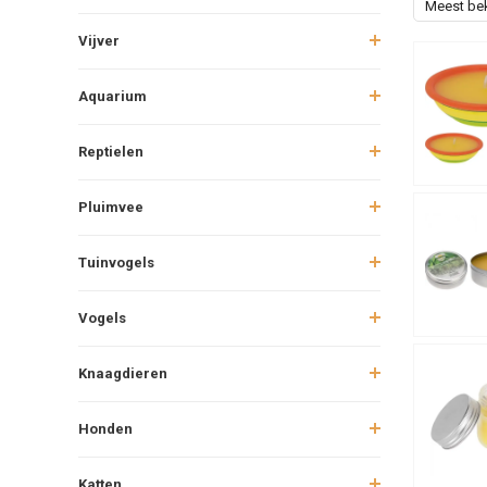
Meest be
Vijver
Aquarium
Reptielen
Pluimvee
Tuinvogels
Vogels
Knaagdieren
Honden
Katten