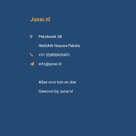
Junai.nl
Pekelwerk 38
9663AW Nieuwe Pekela
+31 (0)850655451
info@junai.nl
Alles voor tuin en dier
Gewoon bij Junai.nl