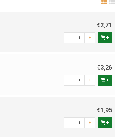
€2,71
-
+
€3,26
-
+
€1,95
-
+