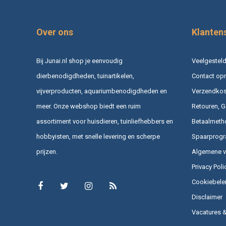
Over ons
Klanten
Bij Junai.nl shop je eenvoudig
Veelgesteld
dierbenodigdheden, tuinartikelen,
Contact op
vijverproducten, aquariumbenodigdheden en
Verzendkost
meer. Onze webshop biedt een ruim
Retouren, G
assortiment voor huisdieren, tuinliefhebbers en
Betaalmeth
hobbyisten, met snelle levering en scherpe
Spaarprog
prijzen.
Algemene 
Privacy Poli
Cookiebele
Disclaimer
Vacatures 