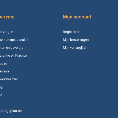
service
Mijn account
e vragen
Registreren
nemen met Junai.nl
Mijn bestellingen
en en Levertijd
Mijn verlanglijst
arantie en Klachten
oden
ramma
voorwaarden
cy
id
& Stageplaatsen