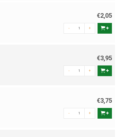
€2,05
-
+
€3,95
-
+
€3,75
-
+