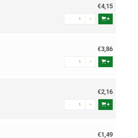
€4,15
-
+
€3,86
-
+
€2,16
-
+
€1,49